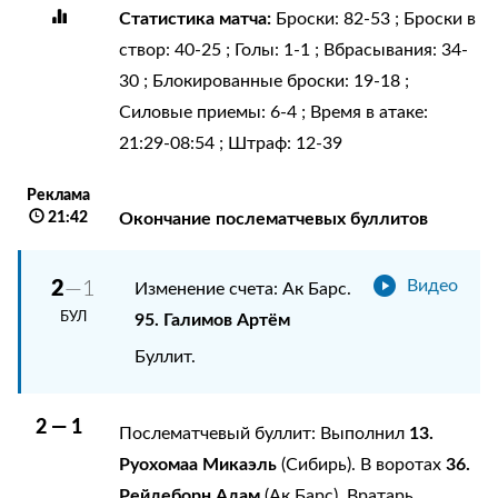
Статистика матча:
Броски: 82-53 ; Броски в
створ: 40-25 ; Голы: 1-1 ; Вбрасывания: 34-
30 ; Блокированные броски: 19-18 ;
Силовые приемы: 6-4 ; Время в атаке:
21:29-08:54 ; Штраф: 12-39
Реклама
21:42
Окончание послематчевых буллитов
2
—1
Видео
Изменение счета: Ак Барс.
БУЛ
95. Галимов Артём
Буллит.
2 — 1
13.
Послематчевый буллит: Выполнил
Руохомаа Микаэль
36.
(Сибирь). В воротах
Рейдеборн Адам
(Ак Барс). Вратарь.