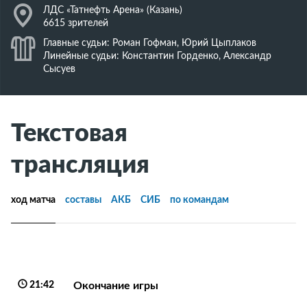
J
ЛДС «Татнефть Арена» (Казань)
6615 зрителей
K
Главные судьи: Роман Гофман, Юрий Цыплаков
Линейные судьи: Константин Горденко, Александр
Сысуев
Текстовая
трансляция
ход матча
составы
АКБ
СИБ
по командам
21:42
Окончание игры