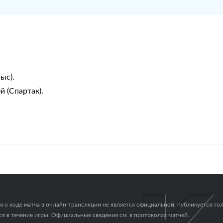
ыс).
й (Спартак).
о ходе матча в онлайн-трансляции не является официальной, публикуется тол
я в течение игры. Официальные сведения см. в протоколах матчей.