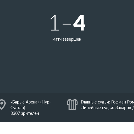
4
1–
матч завершен
J
«Барыс Арена» (Нур-
K
Главные судьи: Гофман Ро
Султан)
Линейные судьи: Захаров 
3307 зрителей