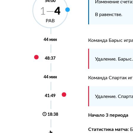
54:00
Изменение счета
4
1—
В равенстве.
РАВ
44 мин
Команда Барыс игра
48:37
Удаление. Барыс
44 мин
Команда Спартак иг
41:49
Удаление. Спарт
18:38
Начало 3 периода
Статистика матча:
Б