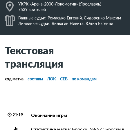
J
УКРК «Арена-2000-Локомотив» (Ярославль)
7539 зрителей
K
Главные судьи: Ромасько Евгений, Сидоренко Максим
Линейные судьи: Вилюгин Никита, Юдин Евгений
Текстовая
трансляция
ход матча
составы
ЛОК
СЕВ
по командам
21:19
Окончание игры
Статистика матча:
Броски: 58-57 ; Броски в