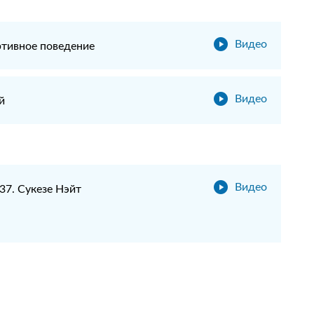
Видео
ртивное поведение
Видео
й
Видео
37. Сукезе Нэйт