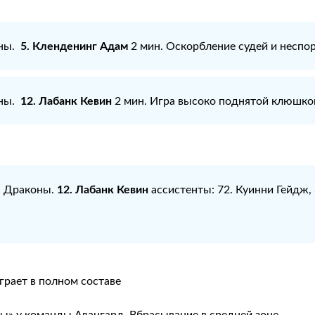
5. Кленденинг Адам
оны.
2 мин. Оскорбление судей и неспо
12. Лабанк Кевин
оны.
2 мин. Игра высоко поднятой клюшко
12. Лабанк Кевин
: Драконы.
ассистенты: 72. Куинни Гейдж, 
рает в полном составе
ы» у команды Авангард. Вбрасывание в средней зоне