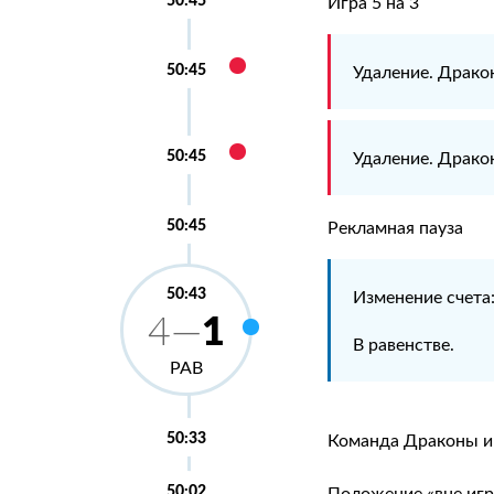
Игра 5 на 3
50:45
Удаление. Драк
50:45
Удаление. Драк
50:45
Рекламная пауза
50:43
Изменение счета
1
4—
В равенстве.
РАВ
50:33
Команда Драконы иг
50:02
Положение «вне игр