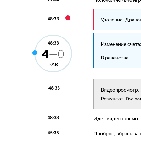
48:33
Удаление. Драко
48:33
Изменение счета
4
—0
В равенстве.
РАВ
48:33
Видеопросмотр. 
Гол за
Результат:
48:33
Идёт видеопросмотр
45:35
Проброс, вбрасыва