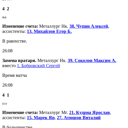
4
2
РАВ
Изменение счета:
Металлург Нк.
38. Чупин Алексей
,
ассистенты:
13. Михайлов Егор Б.
В равенстве.
26:08
Замена вратаря.
Металлург Нк.
39. Соколов Максим А.
вместо
1. Бобровский Сергей
Время матча
26:08
4
1
БОЛ
Изменение счета:
Металлург Мг.
21. Кудрна Ярослав
,
ассистенты:
15. Марек Ян
,
27. Атюшов Виталий
В большинстве.