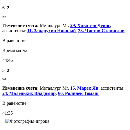
6
2
РАВ
Изменение счета:
Металлург Мг.
29. Хлыстов Денис
,
ассистенты:
11. Заварухин Николай
,
23. Чистов Станислав
В равенстве.
Время матча
44:46
5
2
РАВ
Изменение счета:
Металлург Мг.
15. Марек Ян
, ассистенты:
24. Маленьких Владимир
,
60. Ролинек Томаш
В равенстве.
41:35