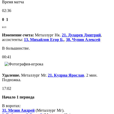
Время матча
02:36
0
1
БОЛ
Изменение счета:
Металлург Нк.
21. Дударев Дмитрий
,
ассистенты:
13. Михайлов Егор Б.
,
38. Чупин Алексей
В большинстве.
00:41
Удаление.
Металлург Мг.
21. Кудрна Ярослав
. 2 мин.
Подножка.
17:02
Начало 1 периода
В воротах:
31. Мезин Андрей
(Металлург Мг).