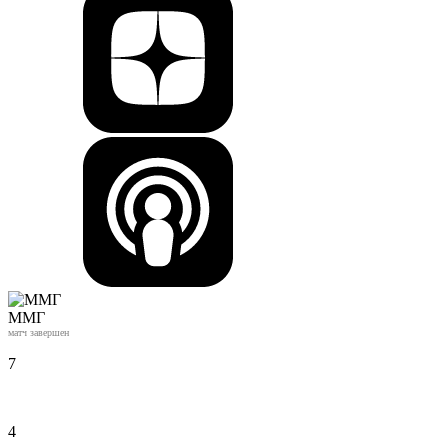
ММГ
матч завершен
7
4