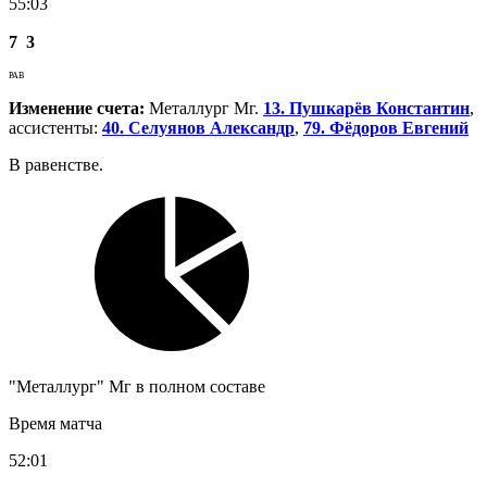
55:03
7
3
РАВ
Изменение счета:
Металлург Мг.
13. Пушкарёв Константин
,
ассистенты:
40. Селуянов Александр
,
79. Фёдоров Евгений
В равенстве.
"Металлург" Мг в полном составе
Время матча
52:01