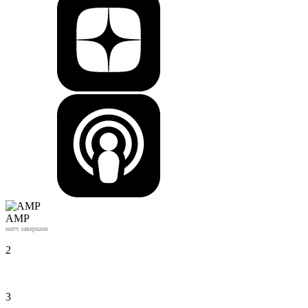
АМР
матч завершен
2
3