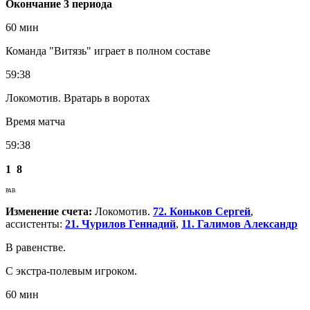
Окончание 3 периода
60 мин
Команда "Витязь" играет в полном составе
59:38
Локомотив. Вратарь в воротах
Время матча
59:38
1
8
РАВ
Изменение счета:
Локомотив.
72. Коньков Сергей
,
ассистенты:
21. Чурилов Геннадий
,
11. Галимов Александр
В равенстве.
С экстра-полевым игроком.
60 мин