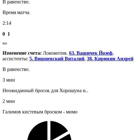
В равенстве.
Время матча
2:14
0
1
РАВ
Изменение счета:
Локомотив.
63. Вашичек Йозеф
,
ассистенты:
5. Вишневский Виталий
,
38. Кирюхин Андрей
В равенстве.
3 мин
Неожиданный бросок для Хорошуна и..
2 мин
Галимов кистевым броском - мимо