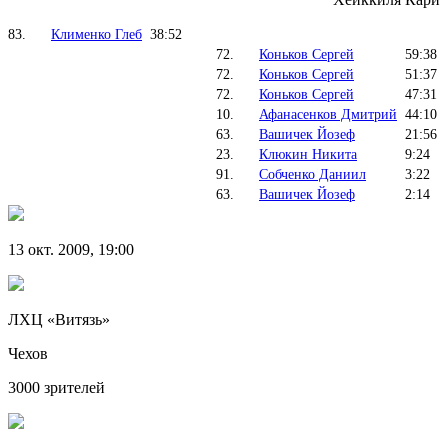
83.
Клименко Глеб
38:52
72.
Коньков Сергей
59:38
72.
Коньков Сергей
51:37
72.
Коньков Сергей
47:31
10.
Афанасенков Дмитрий
44:10
63.
Вашичек Йозеф
21:56
23.
Клюкин Никита
9:24
91.
Собченко Даниил
3:22
63.
Вашичек Йозеф
2:14
13 окт. 2009, 19:00
ЛХЦ «Витязь»
Чехов
3000 зрителей