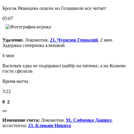
Бросок Рязанцева опасен но Гелашвили все читает
05:07
Удаление.
Локомотив.
21. Чурилов Геннадий
. 2 мин.
Задержка соперника клюшкой.
6 мин
Васильев едва не подправил шайбу на пятачке, а на Козневе
гости сфолили
Время матча
3:22
0
2
РАВ
Изменение счета:
Локомотив.
91. Собченко Даниил
,
ассистенты:
23. Клюкин Никита