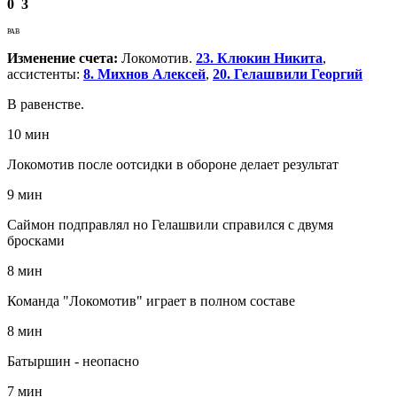
0
3
РАВ
Изменение счета:
Локомотив.
23. Клюкин Никита
,
ассистенты:
8. Михнов Алексей
,
20. Гелашвили Георгий
В равенстве.
10 мин
Локомотив после оотсидки в обороне делает результат
9 мин
Саймон подправлял но Гелашвили справился с двумя
бросками
8 мин
Команда "Локомотив" играет в полном составе
8 мин
Батыршин - неопасно
7 мин