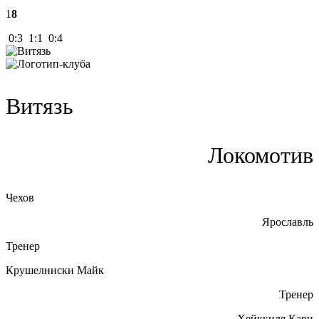
1
8
0:3 1:1 0:4
Витязь
Локомотив
Чехов
Ярославль
Тренер
Крушелниски Майк
Тренер
Хейккиля Кари