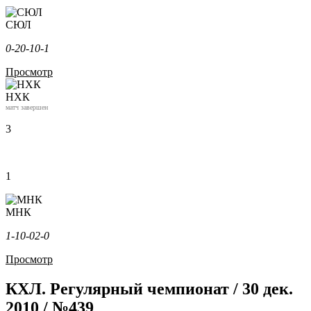
СЮЛ
0-2
0-1
0-1
Просмотр
НХК
матч завершен
3
1
МНК
1-1
0-0
2-0
Просмотр
КХЛ. Регулярный чемпионат / 30 дек.
2010 / №439