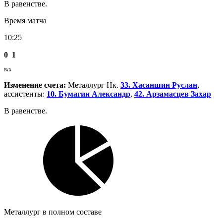
В равенстве.
Время матча
10:25
0
1
РАВ
Изменение счета:
Металлург Нк.
33. Хасаншин Руслан
,
ассистенты:
10. Бумагин Александр
,
42. Арзамасцев Захар
В равенстве.
Металлург в полном составе