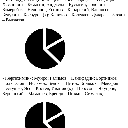
Хасаншин – Бумагин; Энджелл – Бусыгин, Головин –
Бомерсбэк – Недорост; Есипов – Канарский, Васильев –
Белухин – Косоуров (к); Капотов – Коледаев, Дударев – Зюзин
– Выглазов;
«Нефтехимик»: Мунро; Галимов – Канифадин; Бортников –
Полыгалов – Исламов; Белов – Щитов, Коньков – Макаров –
Пестушко; Ясс – Костев, Иванов (к) – Перссон – Якуценя;
Бернацкий – Мамашев, Брендл – Пивко – Симаков;