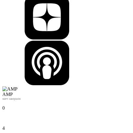
АМР
матч завершен
0
4