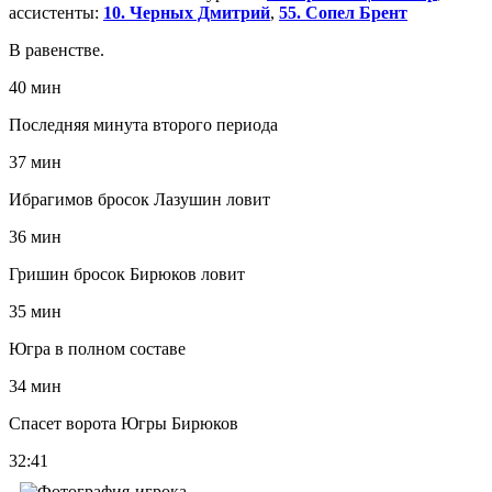
ассистенты:
10. Черных Дмитрий
,
55. Сопел Брент
В равенстве.
40 мин
Последняя минута второго периода
37 мин
Ибрагимов бросок Лазушин ловит
36 мин
Гришин бросок Бирюков ловит
35 мин
Югра в полном составе
34 мин
Спасет ворота Югры Бирюков
32:41