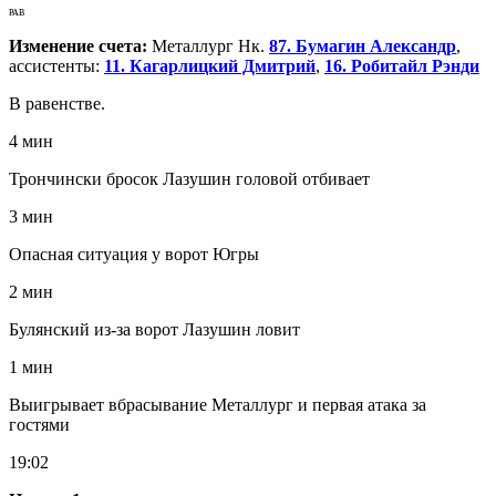
РАВ
Изменение счета:
Металлург Нк.
87. Бумагин Александр
,
ассистенты:
11. Кагарлицкий Дмитрий
,
16. Робитайл Рэнди
В равенстве.
4 мин
Трончински бросок Лазушин головой отбивает
3 мин
Опасная ситуация у ворот Югры
2 мин
Булянский из-за ворот Лазушин ловит
1 мин
Выигрывает вбрасывание Металлург и первая атака за
гостями
19:02