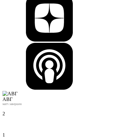
АВГ
матч завершен
2
1