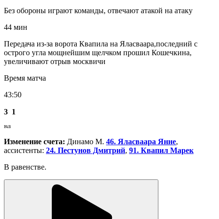
Без обороны играют команды, отвечают атакой на атаку
44 мин
Передача из-за ворота Квапила на Яласваара,последний с
острого угла мощнейшим щелчком прошил Кошечкина,
увеличивают отрыв москвичи
Время матча
43:50
3
1
РАВ
Изменение счета:
Динамо М.
46. Яласваара Янне
,
ассистенты:
24. Пестунов Дмитрий
,
91. Квапил Марек
В равенстве.