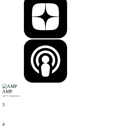
АМР
матч завершен
3
4