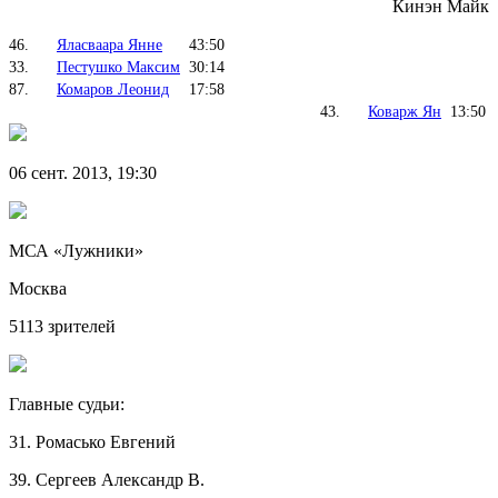
Кинэн Майк
46.
Яласваара Янне
43:50
33.
Пестушко Максим
30:14
87.
Комаров Леонид
17:58
43.
Коварж Ян
13:50
06 сент. 2013, 19:30
МСА «Лужники»
Москва
5113 зрителей
Главные судьи:
31. Ромасько Евгений
39. Сергеев Александр В.