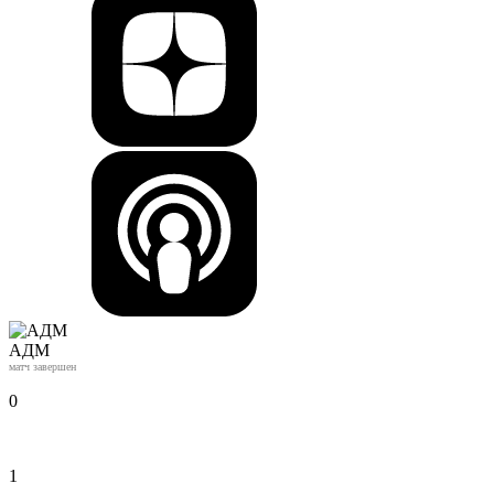
АДМ
матч завершен
0
1