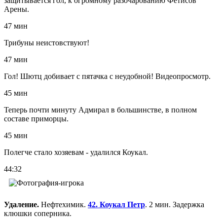
защитывается гол, к огромному разочарованию Фетисов
Арены.
47 мин
Трибуны неистовствуют!
47 мин
Гол! Шютц добивает с пятачка с неудобной! Видеопросмотр.
45 мин
Теперь почти минуту Адмирал в большинстве, в полном
составе приморцы.
45 мин
Полегче стало хозяевам - удалился Коукал.
44:32
Удаление.
Нефтехимик.
42. Коукал Петр
. 2 мин. Задержка
клюшки соперника.