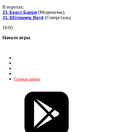
В воротах:
33. Браст Барри
(Медвешчак).
33. Штепанек Якуб
(Северсталь).
18:05
Начало игры
Магазин
О КХЛ
Реклама
Контакты
Горячая линия
Билеты
Магазин