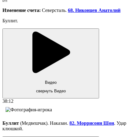
БУЛ
Изменение счета:
Северсталь.
68. Никонцев Анатолий
Буллит.
Видео
свернуть Видео
38:12
Буллит
(Медвешчак). Наказан.
82. Моррисонн Шон
. Удар
клюшкой.