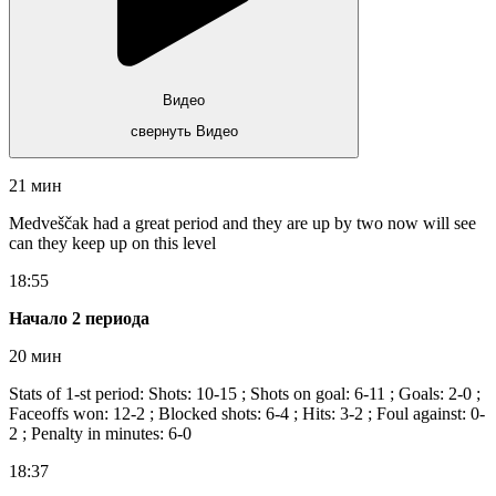
Видео
свернуть Видео
21 мин
Medveščak had a great period and they are up by two now will see
can they keep up on this level
18:55
Начало 2 периода
20 мин
Stats of 1-st period: Shots: 10-15 ; Shots on goal: 6-11 ; Goals: 2-0 ;
Faceoffs won: 12-2 ; Blocked shots: 6-4 ; Hits: 3-2 ; Foul against: 0-
2 ; Penalty in minutes: 6-0
18:37