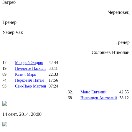
Загреб
Череповец
Тренер
Уэбер Чак
Тренер
Соловьёв Николай
17.
Мюррэй Эндрю
42:44
19.
Пеллетье Паскаль
33:11
89.
Катич Марк
22:33
74.
Перкович Натан
17:56
93.
Сен-Пьер Мартен
07:24
32.
Монс Евгений
42:55
68.
Никонцев Анатолий
38:12
14 сент. 2014, 20:00