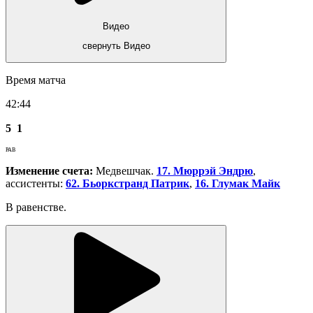
Видео
свернуть Видео
Время матча
42:44
5
1
РАВ
Изменение счета:
Медвешчак.
17. Мюррэй Эндрю
,
ассистенты:
62. Бьоркстранд Патрик
,
16. Глумак Майк
В равенстве.