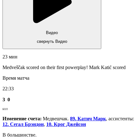
Видео
свернуть Видео
23 мин
Medveščak scored on their first powerplay! Mark Katić scored
Время матча
22:33
3
0
БОЛ
Изменение счета:
Медвешчак.
89. Катич Марк
, ассистенты:
12. Сегал Брэндон
,
10. Крог Джейсон
В большинстве.