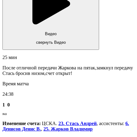
Видео
свернуть Видео
25 мин
После отличной передачи Жаркова на пятак,замкнул передачу
Стась бросив низом,счет открыт!
Время матча
24:38
1
0
РАВ
Изменение счета:
ЦСКА.
23. Стась Андрей
, ассистенты:
6.
Денисов Денис В.
,
25. Жарков Владимир