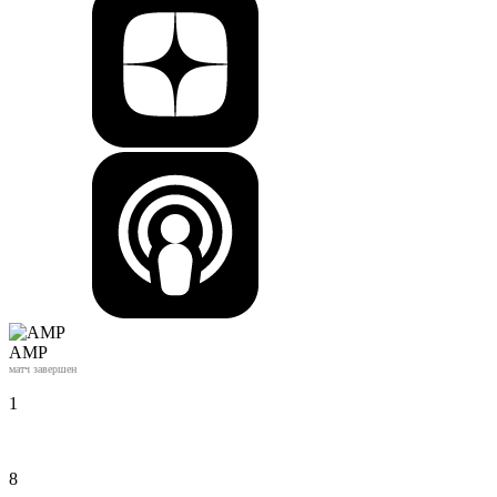
АМР
матч завершен
1
8