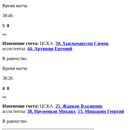
Время матча
38:46
5
0
РАВ
Изменение счета:
ЦСКА.
59. Хьяльмарссон Симон
,
ассистенты:
44. Артюхин Евгений
В равенстве.
Время матча
38:26
4
0
РАВ
Изменение счета:
ЦСКА.
25. Жарков Владимир
,
ассистенты:
38. Науменков Михаил
,
15. Мишарин Георгий
В равенстве.