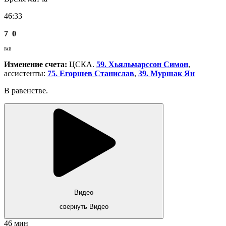
46:33
7
0
РАВ
Изменение счета:
ЦСКА.
59. Хьяльмарссон Симон
,
ассистенты:
75. Егоршев Станислав
,
39. Муршак Ян
В равенстве.
Видео
свернуть Видео
46 мин