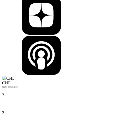
СИБ
матч завершен
3
2