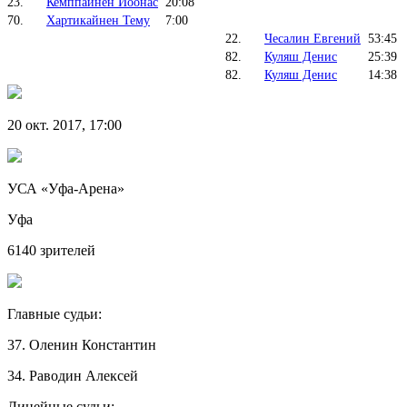
23.
Кемппайнен Йоонас
20:08
70.
Хартикайнен Тему
7:00
22.
Чесалин Евгений
53:45
82.
Куляш Денис
25:39
82.
Куляш Денис
14:38
20 окт. 2017, 17:00
УСА «Уфа-Арена»
Уфа
6140 зрителей
Главные судьи:
37. Оленин Константин
34. Раводин Алексей
Линейные судьи: