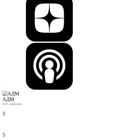
АДМ
матч завершен
3
5