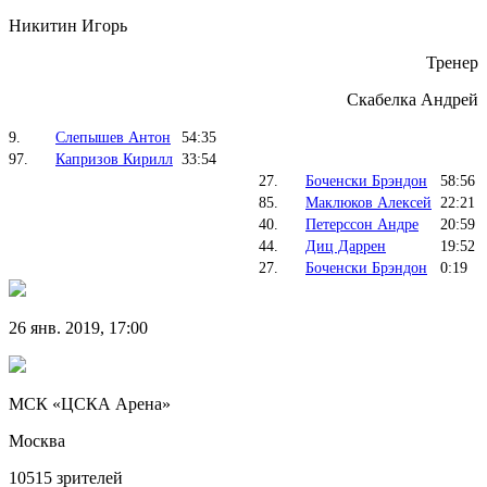
Никитин Игорь
Тренер
Скабелка Андрей
9.
Слепышев Антон
54:35
97.
Капризов Кирилл
33:54
27.
Боченски Брэндон
58:56
85.
Маклюков Алексей
22:21
40.
Петерссон Андре
20:59
44.
Диц Даррен
19:52
27.
Боченски Брэндон
0:19
26 янв. 2019, 17:00
МСК «ЦСКА Арена»
Москва
10515 зрителей