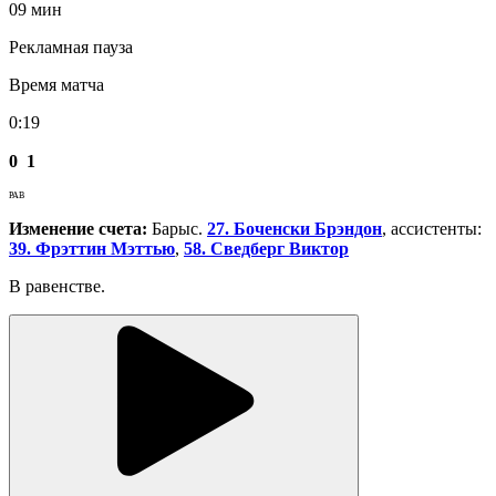
09 мин
Рекламная пауза
Время матча
0:19
0
1
РАВ
Изменение счета:
Барыс.
27. Боченски Брэндон
, ассистенты:
39. Фрэттин Мэттью
,
58. Сведберг Виктор
В равенстве.