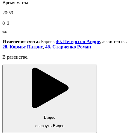
Время матча
20:59
0
3
РАВ
Изменение счета:
Барыс.
40. Петерссон Андре
, ассистенты:
28. Кормье Патрис
,
48. Старченко Роман
В равенстве.
Видео
свернуть Видео