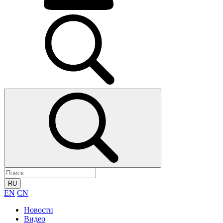
RU
EN
CN
Новости
Видео