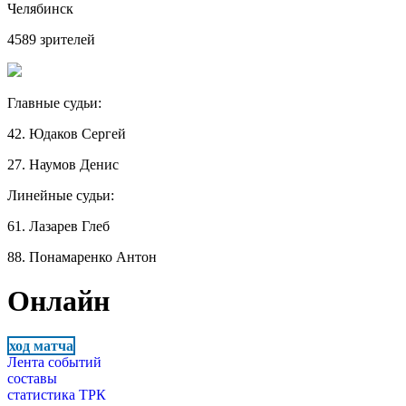
Челябинск
4589 зрителей
Главные судьи:
42. Юдаков Сергей
27. Наумов Денис
Линейные судьи:
61. Лазарев Глеб
88. Понамаренко Антон
Онлайн
ход матча
Лента событий
составы
статистика ТРК