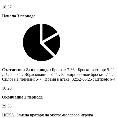
18:37
Начало 3 периода
Статистика 2-го периода:
Броски: 7-36 ; Броски в створ: 5-22
; Голы: 0-1 ; Вбрасывания: 8-11 ; Блокированные броски: 7-1 ;
Силовые приемы: 5-7 ; Время в атаке: 02:52-05:25 ; Штраф: 6-4
18:20
Окончание 2 периода
39:58
ЦСКА. Замена вратаря на экстра-полевого игрока