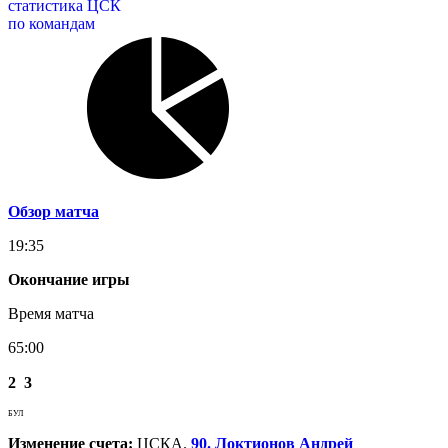
статистика ЦСК
по командам
Обзор матча
19:35
Окончание игры
Время матча
65:00
2
3
БУЛ
Изменение счета:
ЦСКА.
90. Локтионов Андрей