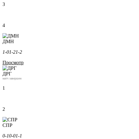
3
4
ДМН
1-0
1-2
1-2
Просмотр
ДРГ
матч завершен
1
2
СПР
0-1
0-0
1-1