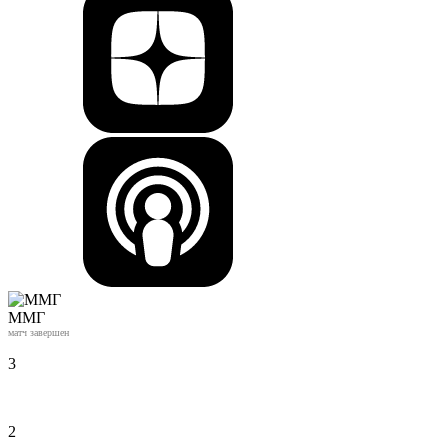
ММГ
матч завершен
3
2