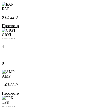
БАР
0-0
1-2
2-0
Просмотр
СЮЛ
матч завершен
4
0
АМР
1-0
3-0
0-0
Просмотр
ТРК
матч завершен