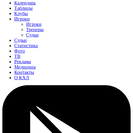
Календарь
Таблицы
Клубы
Игроки
Игроки
Тренеры
Судьи
Судьи
Статистика
Фото
ТВ
Реклама
Медицина
Контакты
О КХЛ