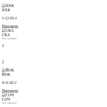
НХК
1-1
2-0
1-1
Просмотр
СКА
матч завершен
3
2
ЙОК
0-1
1-0
2-1
Просмотр
СОЧ
матч завершен