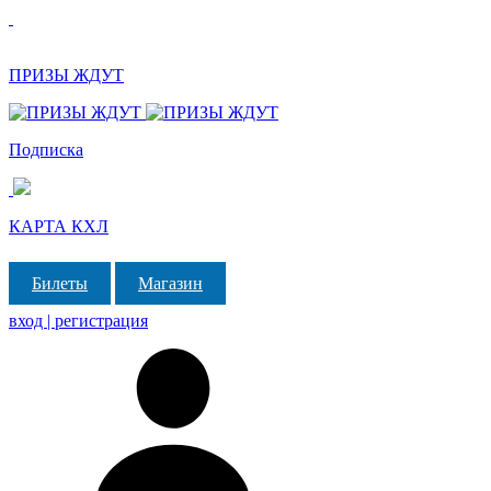
ПРИЗЫ ЖДУТ
Подписка
КАРТА КХЛ
Билеты
Магазин
вход | регистрация