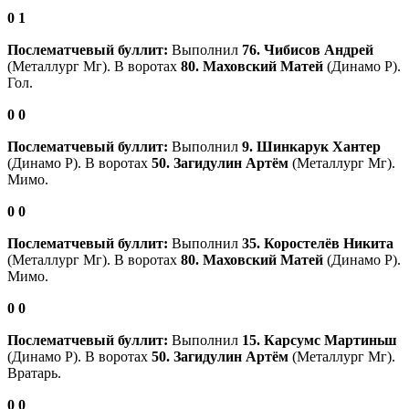
0
1
Послематчевый буллит:
Выполнил
76. Чибисов Андрей
(Металлург Мг). В воротах
80. Маховский Матей
(Динамо Р).
Гол.
0
0
Послематчевый буллит:
Выполнил
9. Шинкарук Хантер
(Динамо Р). В воротах
50. Загидулин Артём
(Металлург Мг).
Мимо.
0
0
Послематчевый буллит:
Выполнил
35. Коростелёв Никита
(Металлург Мг). В воротах
80. Маховский Матей
(Динамо Р).
Мимо.
0
0
Послематчевый буллит:
Выполнил
15. Карсумс Мартиньш
(Динамо Р). В воротах
50. Загидулин Артём
(Металлург Мг).
Вратарь.
0
0