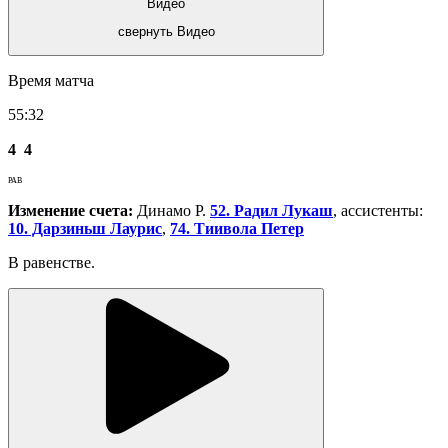
Видео
свернуть Видео
Время матча
55:32
4
4
РАВ
Изменение счета:
Динамо Р.
52. Радил Лукаш
, ассистенты:
10. Дарзиньш Лаурис
,
74. Тиивола Петер
В равенстве.