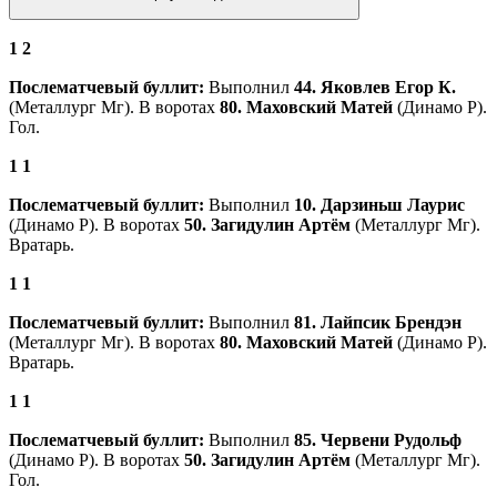
1
2
Послематчевый буллит:
Выполнил
44. Яковлев Егор К.
(Металлург Мг). В воротах
80. Маховский Матей
(Динамо Р).
Гол.
1
1
Послематчевый буллит:
Выполнил
10. Дарзиньш Лаурис
(Динамо Р). В воротах
50. Загидулин Артём
(Металлург Мг).
Вратарь.
1
1
Послематчевый буллит:
Выполнил
81. Лайпсик Брендэн
(Металлург Мг). В воротах
80. Маховский Матей
(Динамо Р).
Вратарь.
1
1
Послематчевый буллит:
Выполнил
85. Червени Рудольф
(Динамо Р). В воротах
50. Загидулин Артём
(Металлург Мг).
Гол.