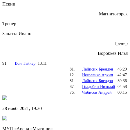
Пекин
Магнитогорск
Тренер
Занатта Иванo
Тренер
Воробьёв Илья
91.
Вон Тайлер
13:11
81.
Лайпсик Брендэн
46:29
12.
Неколенко Архип
42:47
81.
Лайпсик Брендэн
39:36
87.
Голдобин Николай
04:58
76.
Чибисов Андрей
00:15
28 нояб. 2021, 19:30
МУП «Арена «Мытищи»