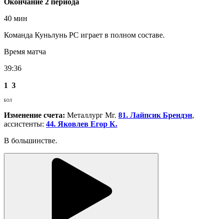
Окончание 2 периода
40 мин
Команда Куньлунь РС играет в полном составе.
Время матча
39:36
1
3
БОЛ
Изменение счета:
Металлург Мг.
81. Лайпсик Брендэн
,
ассистенты:
44. Яковлев Егор К.
В большинстве.