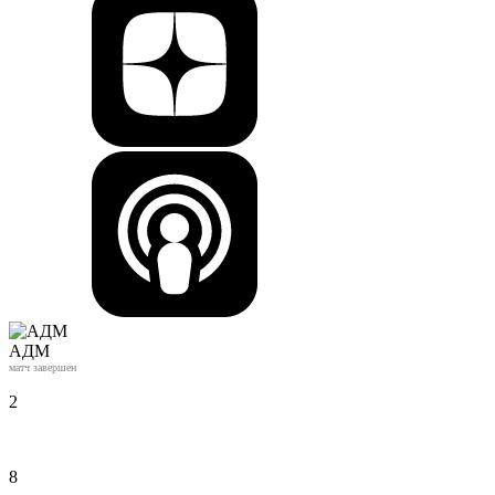
АДМ
матч завершен
2
8