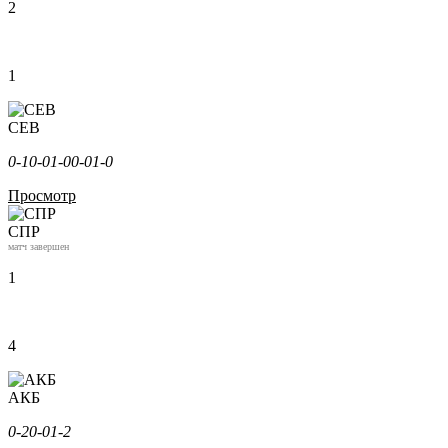
2
1
СЕВ
0-1
0-0
1-0
0-0
1-0
Просмотр
СПР
матч завершен
1
4
АКБ
0-2
0-0
1-2