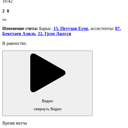
16:42
2
0
РАВ
Изменение счета:
Барыс.
15. Петухов Егор
, ассистенты:
87.
Бекетаев Адиль
,
22. Грэм Джесси
В равенстве.
Видео
свернуть Видео
Время матча