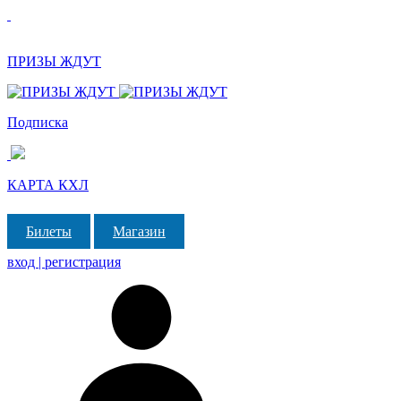
ПРИЗЫ ЖДУТ
Подписка
КАРТА КХЛ
Билеты
Магазин
вход | регистрация