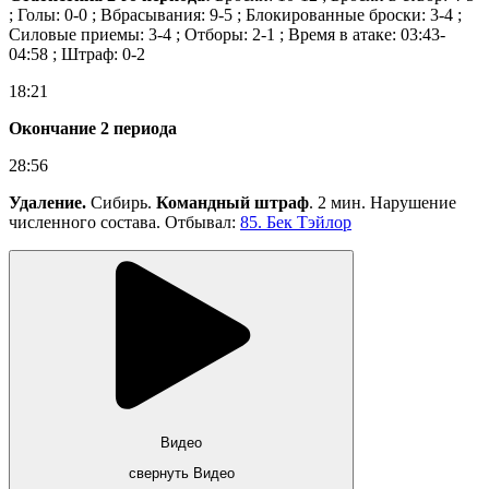
; Голы: 0-0 ; Вбрасывания: 9-5 ; Блокированные броски: 3-4 ;
Силовые приемы: 3-4 ; Отборы: 2-1 ; Время в атаке: 03:43-
04:58 ; Штраф: 0-2
18:21
Окончание 2 периода
28:56
Удаление.
Сибирь.
Командный штраф
. 2 мин. Нарушение
численного состава. Отбывал:
85. Бек Тэйлор
Видео
свернуть Видео