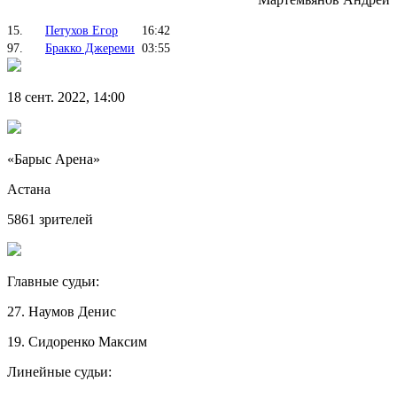
15.
Петухов Егор
16:42
97.
Бракко Джереми
03:55
18 сент. 2022, 14:00
«Барыс Арена»
Астана
5861 зрителей
Главные судьи:
27. Наумов Денис
19. Сидоренко Максим
Линейные судьи: