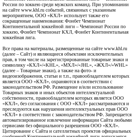
России по хоккею среди мужских команд. При упоминании
на сайте www.khl.ru событий, связанных с указанным
мероприятием, ООО «КХЛ» использует также его
сокращенные наименования: Фонбет Чемпионат
Континентальной хоккейной лиги – Чемпионат России по
хоккею, Фонбет Чемпионат КХЛ, Фонбет Континентальная
хоккейная лига.
Все права на материалы, размещенные на сайте www.khl.ru
(далее – Сайт) и являющиеся объектами исключительных
прав, в том числе на зарегистрированные товарные знаки и
символику «КХЛ»/«KHL», «МХЛ»/«JHL», «ЖХЛ»/«WHL»
(далее – Товарные знаки), а также на фото- и
видеоизображения, статьи и т.п., правообладателем которых
является ООО «КХЛ», охраняются в соответствии с
законодательством РФ. Размещение и/или использование
Товарных знаков и иных объектов интеллектуальной
собственности, правообладателем которых является ООО
«КХЛ», без согласования с ООО «КХЛ» рассматриваются и
преследуются как нарушения интеллектуальных прав ООО
«КХЛ» в соответствии с законодательством РФ. Запрещается
автоматизированное извлечение информации Сайта любыми
сервисами без официального разрешения ООО «КХЛ».
Цитирование с Сайта и сателлитных проектов официальных
сообщений Континентальной хоккейной лиги допускается