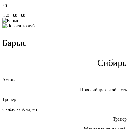
2
0
2:0 0:0 0:0
Барыс
Сибирь
Астана
Новосибирская область
Тренер
Скабелка Андрей
Тренер
Мартемьянов Андрей