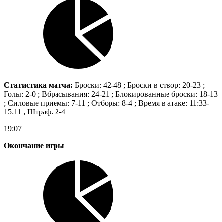
Статистика матча:
Броски: 42-48 ; Броски в створ: 20-23 ;
Голы: 2-0 ; Вбрасывания: 24-21 ; Блокированные броски: 18-13
; Силовые приемы: 7-11 ; Отборы: 8-4 ; Время в атаке: 11:33-
15:11 ; Штраф: 2-4
19:07
Окончание игры