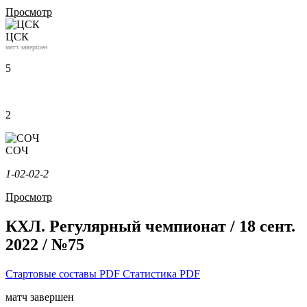
Просмотр
ЦСК
матч завершен
5
2
СОЧ
1-0
2-0
2-2
Просмотр
КХЛ. Регулярный чемпионат / 18 сент.
2022 / №75
Стартовые составы PDF
Статистика PDF
матч завершен