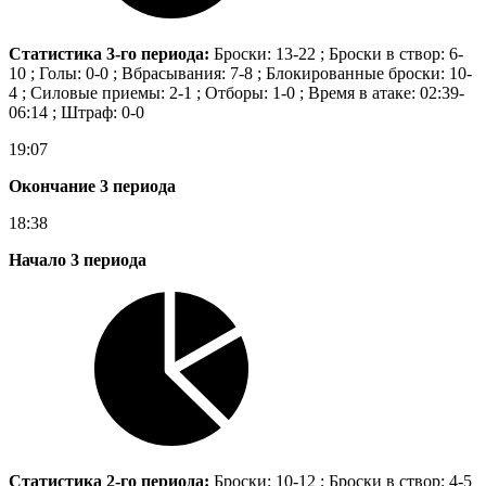
Статистика 3-го периода:
Броски: 13-22 ; Броски в створ: 6-
10 ; Голы: 0-0 ; Вбрасывания: 7-8 ; Блокированные броски: 10-
4 ; Силовые приемы: 2-1 ; Отборы: 1-0 ; Время в атаке: 02:39-
06:14 ; Штраф: 0-0
19:07
Окончание 3 периода
18:38
Начало 3 периода
Статистика 2-го периода:
Броски: 10-12 ; Броски в створ: 4-5