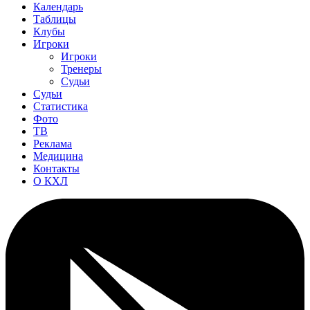
Календарь
Таблицы
Клубы
Игроки
Игроки
Тренеры
Судьи
Судьи
Статистика
Фото
ТВ
Реклама
Медицина
Контакты
О КХЛ