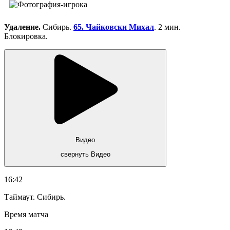
Удаление.
Сибирь.
65. Чайковски Михал
. 2 мин.
Блокировка.
Видео
свернуть Видео
16:42
Таймаут. Сибирь.
Время матча