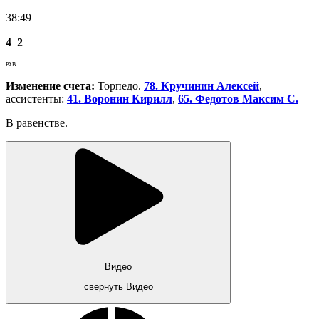
38:49
4
2
РАВ
Изменение счета:
Торпедо.
78. Кручинин Алексей
,
ассистенты:
41. Воронин Кирилл
,
65. Федотов Максим С.
В равенстве.
Видео
свернуть Видео