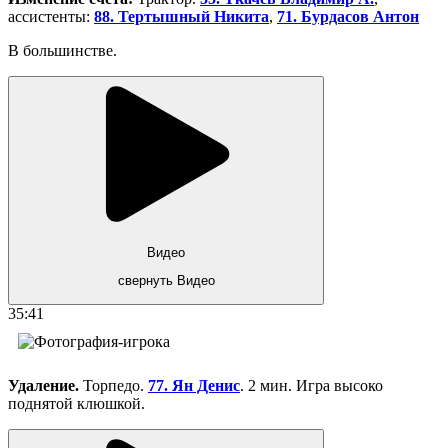
ассистенты:
88. Тертышный Никита
,
71. Бурдасов Антон
В большинстве.
Видео
свернуть Видео
35:41
Удаление.
Торпедо.
77. Ян Денис
. 2 мин. Игра высоко
поднятой клюшкой.