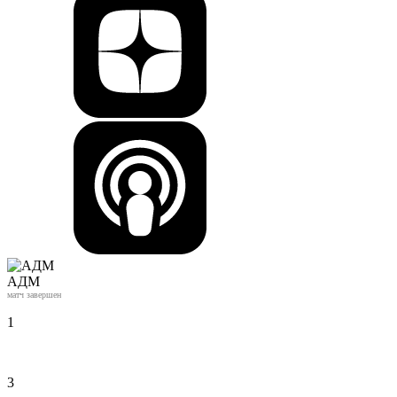
АДМ
матч завершен
1
3