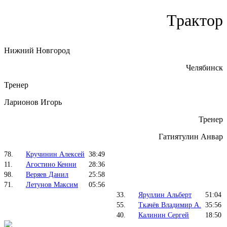
Трактор
Нижний Новгород
Челябинск
Тренер
Ларионов Игорь
Тренер
Гатиятулин Анвар
78.
Кручинин Алексей
38:49
11.
Агостино Кенни
28:36
98.
Веряев Данил
25:58
71.
Летунов Максим
05:56
33.
Яруллин Альберт
51:04
55.
Ткачёв Владимир А.
35:56
40.
Калинин Сергей
18:50