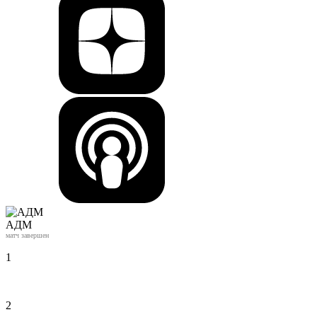
АДМ
матч завершен
1
2