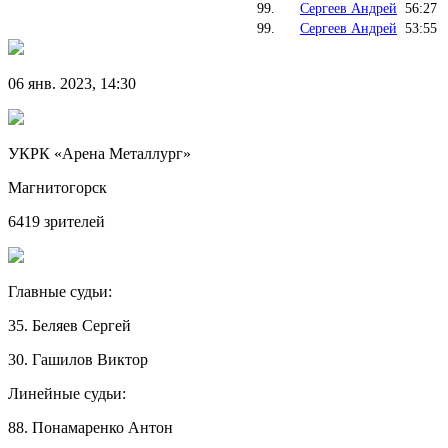
99.
Сергеев Андрей
56:27
99.
Сергеев Андрей
53:55
06 янв. 2023, 14:30
УКРК «Арена Металлург»
Магнитогорск
6419 зрителей
Главные судьи:
35. Беляев Сергей
30. Гашилов Виктор
Линейные судьи:
88. Понамаренко Антон