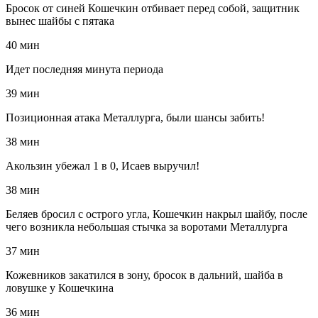
Бросок от синей Кошечкин отбивает перед собой, защитник
вынес шайбы с пятака
40 мин
Идет последняя минута периода
39 мин
Позиционная атака Металлурга, были шансы забить!
38 мин
Акользин убежал 1 в 0, Исаев выручил!
38 мин
Беляев бросил с острого угла, Кошечкин накрыл шайбу, после
чего возникла небольшая стычка за воротами Металлурга
37 мин
Кожевников закатился в зону, бросок в дальний, шайба в
ловушке у Кошечкина
36 мин