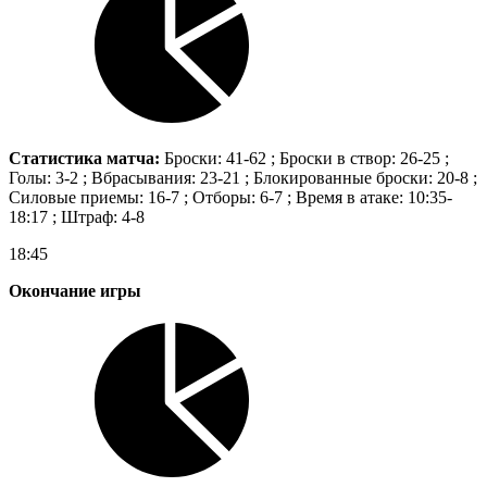
Статистика матча:
Броски: 41-62 ; Броски в створ: 26-25 ;
Голы: 3-2 ; Вбрасывания: 23-21 ; Блокированные броски: 20-8 ;
Силовые приемы: 16-7 ; Отборы: 6-7 ; Время в атаке: 10:35-
18:17 ; Штраф: 4-8
18:45
Окончание игры