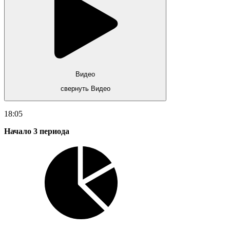
Видео
свернуть Видео
18:05
Начало 3 периода