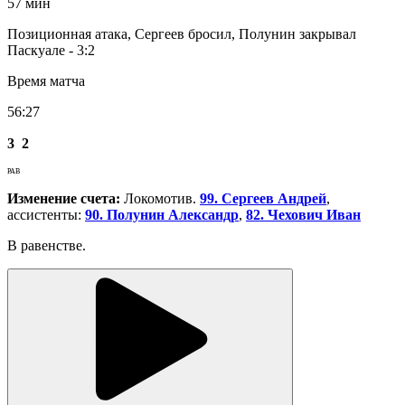
57 мин
Позиционная атака, Сергеев бросил, Полунин закрывал
Паскуале - 3:2
Время матча
56:27
3
2
РАВ
Изменение счета:
Локомотив.
99. Сергеев Андрей
,
ассистенты:
90. Полунин Александр
,
82. Чехович Иван
В равенстве.