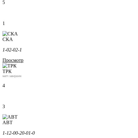
5
1
СКА
1-0
2-0
2-1
Просмотр
ТРК
матч завершен
4
3
АВТ
1-1
2-0
0-2
0-0
1-0