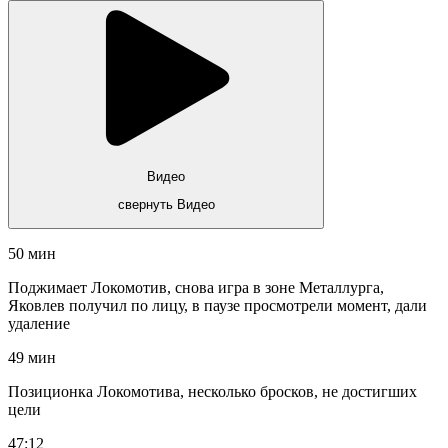
Видео
свернуть Видео
50 мин
Поджимает Локомотив, снова игра в зоне Металлурга,
Яковлев получил по лицу, в паузе просмотрели момент, дали
удаление
49 мин
Позиционка Локомотива, несколько бросков, не достигших
цели
47:12