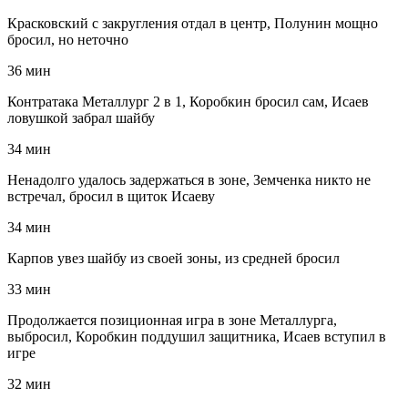
Красковский с закругления отдал в центр, Полунин мощно
бросил, но неточно
36 мин
Контратака Металлург 2 в 1, Коробкин бросил сам, Исаев
ловушкой забрал шайбу
34 мин
Ненадолго удалось задержаться в зоне, Земченка никто не
встречал, бросил в щиток Исаеву
34 мин
Карпов увез шайбу из своей зоны, из средней бросил
33 мин
Продолжается позиционная игра в зоне Металлурга,
выбросил, Коробкин поддушил защитника, Исаев вступил в
игре
32 мин