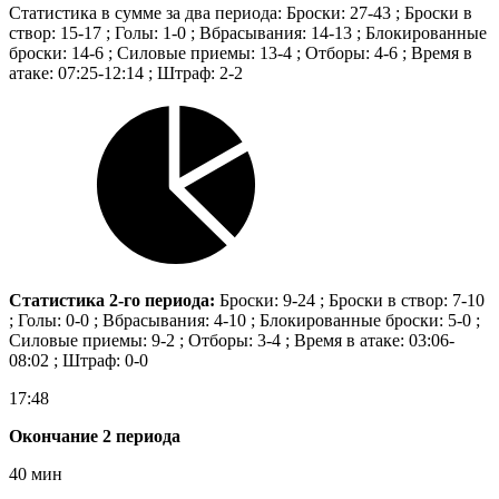
Статистика в сумме за два периода: Броски: 27-43 ; Броски в
створ: 15-17 ; Голы: 1-0 ; Вбрасывания: 14-13 ; Блокированные
броски: 14-6 ; Силовые приемы: 13-4 ; Отборы: 4-6 ; Время в
атаке: 07:25-12:14 ; Штраф: 2-2
Статистика 2-го периода:
Броски: 9-24 ; Броски в створ: 7-10
; Голы: 0-0 ; Вбрасывания: 4-10 ; Блокированные броски: 5-0 ;
Силовые приемы: 9-2 ; Отборы: 3-4 ; Время в атаке: 03:06-
08:02 ; Штраф: 0-0
17:48
Окончание 2 периода
40 мин