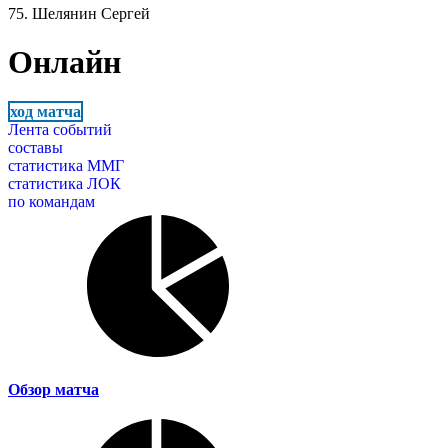
75. Шелянин Сергей
Онлайн
ход матча
Лента событий
составы
статистика ММГ
статистика ЛОК
по командам
Обзор матча