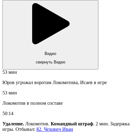
Видео
свернуть Видео
53 мин
Юров угрожал воротам Локомотива, Исаев в игре
53 мин
Локомотив в полном составе
50:14
Удаление.
Локомотив.
Командный штраф
. 2 мин. Задержка
игры. Отбывал:
82. Чехович Иван