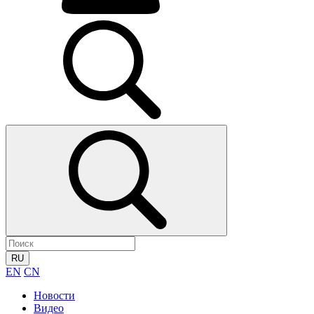
RU
EN
CN
Новости
Видео