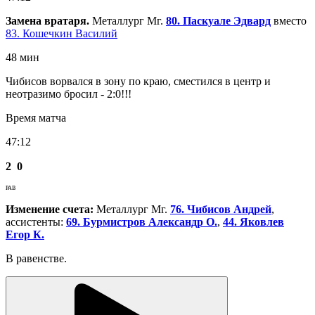
Замена вратаря.
Металлург Мг.
80. Паскуале Эдвард
вместо
83. Кошечкин Василий
48 мин
Чибисов ворвался в зону по краю, сместился в центр и
неотразимо бросил - 2:0!!!
Время матча
47:12
2
0
РАВ
Изменение счета:
Металлург Мг.
76. Чибисов Андрей
,
ассистенты:
69. Бурмистров Александр О.
,
44. Яковлев
Егор К.
В равенстве.