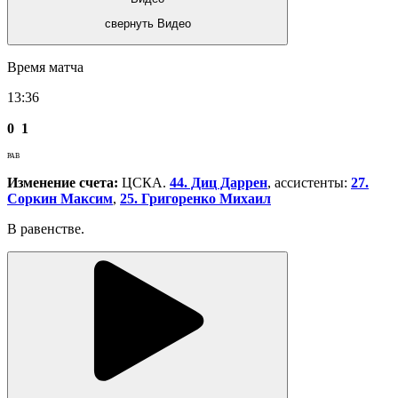
свернуть Видео
Время матча
13:36
0
1
РАВ
Изменение счета:
ЦСКА.
44. Диц Даррен
, ассистенты:
27.
Соркин Максим
,
25. Григоренко Михаил
В равенстве.