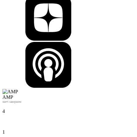
АМР
матч завершен
4
1