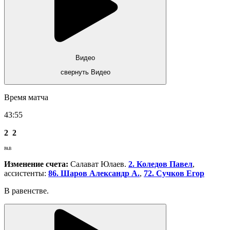
Видео
свернуть Видео
Время матча
43:55
2
2
РАВ
Изменение счета:
Салават Юлаев.
2. Коледов Павел
,
ассистенты:
86. Шаров Александр А.
,
72. Сучков Егор
В равенстве.