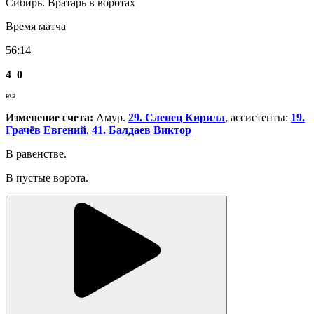
Сибирь. Вратарь в воротах
Время матча
56:14
4
0
РАВ
Изменение счета:
Амур.
29. Слепец Кирилл
, ассистенты:
19.
Грачёв Евгений
,
41. Балдаев Виктор
В равенстве.
В пустые ворота.