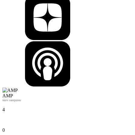
АМР
матч завершен
4
0