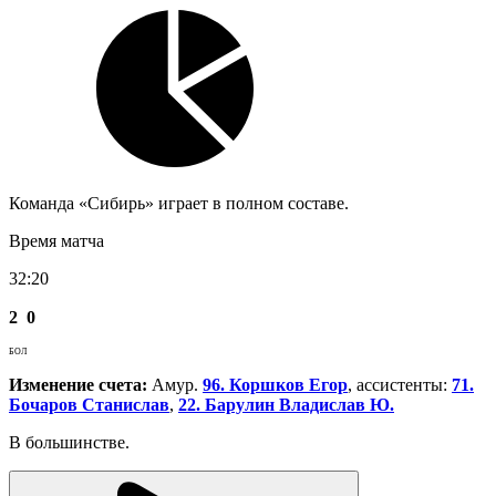
Команда «Сибирь» играет в полном составе.
Время матча
32:20
2
0
БОЛ
Изменение счета:
Амур.
96. Коршков Егор
, ассистенты:
71.
Бочаров Станислав
,
22. Барулин Владислав Ю.
В большинстве.