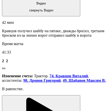
Видео
свернуть Видео
42 мин
Кравцов получил шайбу на пятаке, дважды бросил, третьим
броском из-за линии ворот отправил шайбу в ворота
Время матча
41:33
2
2
РАВ
Изменение счета:
Трактор.
74. Кравцов Виталий
,
ассистенты:
98. Дронов Григорий
,
49. Шабанов Максим В.
В равенстве.