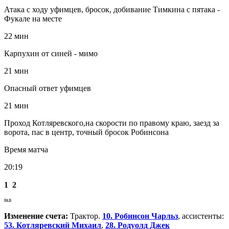
Атака с ходу уфимцев, бросок, добивание Тимкина с пятака -
Фукале на месте
22 мин
Карпухин от синей - мимо
21 мин
Опасный ответ уфимцев
21 мин
Проход Котляревского,на скорости по правому краю, заезд за
ворота, пас в центр, точный бросок Робинсона
Время матча
20:19
1
2
РАВ
Изменение счета:
Трактор.
10. Робинсон Чарльз
, ассистенты:
53. Котляревский Михаил
,
28. Родуолд Джек