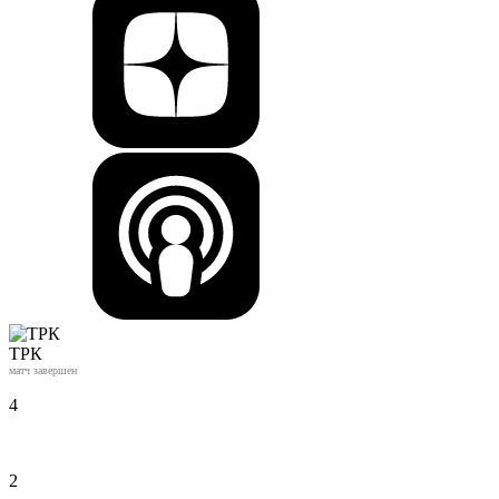
ТРК
матч завершен
4
2