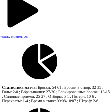
учших моментов
Статистика матча:
Броски: 54-61 ; Броски в створ: 32-35 ;
Голы: 2-0 ; Вбрасывания: 27-30 ; Блокированные броски: 13-15
; Силовые приемы: 25-27 ; Отборы: 5-1 ; Потери: 10-6 ;
Перехваты: 1-4 ; Время в атаке: 09:08-10:07 ; Штраф: 2-6