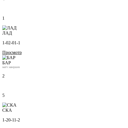
1
ЛАД
1-0
2-0
1-1
Просмотр
БАР
матч завершен
2
5
СКА
1-2
0-1
1-2