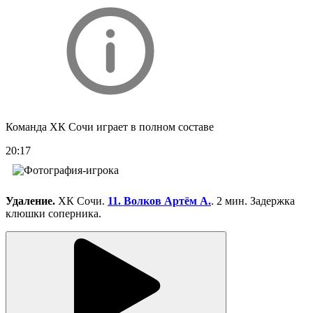
Команда ХК Сочи играет в полном составе
20:17
Удаление.
ХК Сочи.
11. Волков Артём А.
. 2 мин. Задержка
клюшки соперника.