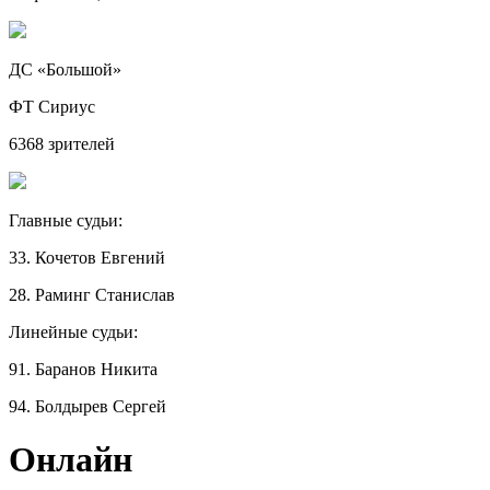
ДС «Большой»
ФТ Сириус
6368 зрителей
Главные судьи:
33. Кочетов Евгений
28. Раминг Станислав
Линейные судьи:
91. Баранов Никита
94. Болдырев Сергей
Онлайн