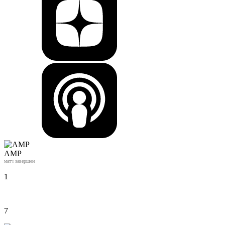
АМР
матч завершен
1
7