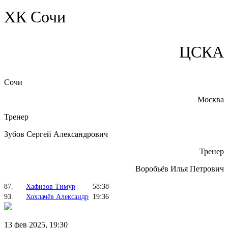
ХК Сочи
ЦСКА
Сочи
Москва
Тренер
Зубов Сергей Александрович
Тренер
Воробьёв Илья Петрович
87.
Хафизов Тимур
58:38
93.
Хохлачёв Александр
19:36
13 фев 2025, 19:30