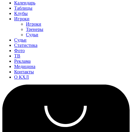
Календарь
Таблицы
Клубы
Игроки
Игроки
Тренеры
Судьи
Судьи
Статистика
Фото
ТВ
Реклама
Медицина
Контакты
О КХЛ