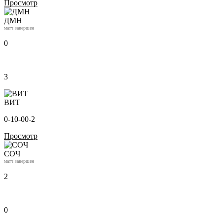
Просмотр
ДМН
матч завершен
0
3
ВИТ
0-1
0-0
0-2
Просмотр
СОЧ
матч завершен
2
0