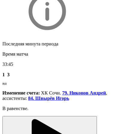
Последняя минута периода
Время матча
33:45
1
3
РАВ
Изменение счета:
ХК Сочи.
79. Никонов Андрей
,
ассистенты:
84. Швырёв Игорь
В равенстве.