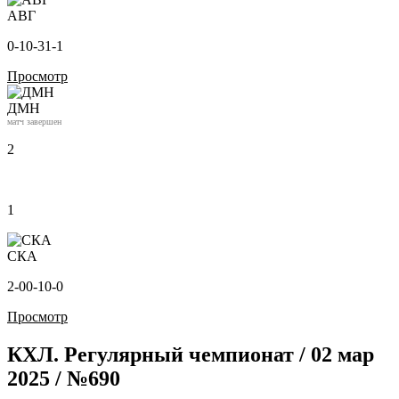
АВГ
0-1
0-3
1-1
Просмотр
ДМН
матч завершен
2
1
СКА
2-0
0-1
0-0
Просмотр
КХЛ. Регулярный чемпионат / 02 мар
2025 / №690