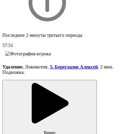
Последние 2 минуты третьего периода
57:51
Удаление.
Локомотив.
5. Береглазов Алексей
. 2 мин.
Подножка.
Видео