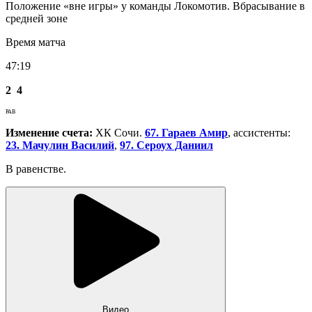
Положение «вне игры» у команды Локомотив. Вбрасывание в
средней зоне
Время матча
47:19
2
4
РАВ
Изменение счета:
ХК Сочи.
67. Гараев Амир
, ассистенты:
23. Мачулин Василий
,
97. Сероух Даниил
В равенстве.
Видео