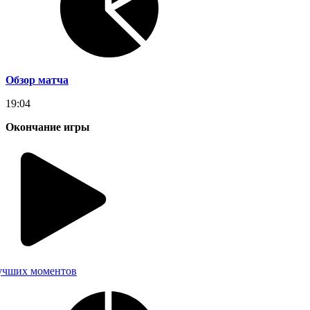
Обзор матча
19:04
Окончание игры
учших моментов