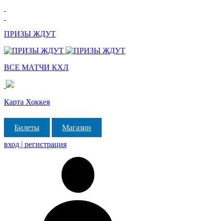
ПРИЗЫ ЖДУТ
ВСЕ МАТЧИ КХЛ
Карта Хоккея
Билеты
Магазин
вход | регистрация