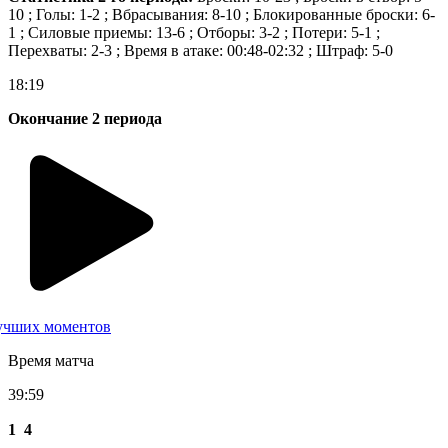
10 ; Голы: 1-2 ; Вбрасывания: 8-10 ; Блокированные броски: 6-
1 ; Силовые приемы: 13-6 ; Отборы: 3-2 ; Потери: 5-1 ;
Перехваты: 2-3 ; Время в атаке: 00:48-02:32 ; Штраф: 5-0
18:19
Окончание 2 периода
учших моментов
Время матча
39:59
1
4