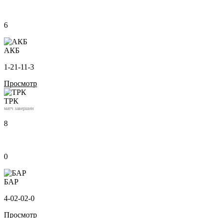
6
АКБ
1-2
1-1
1-3
Просмотр
ТРК
матч завершен
8
0
БАР
4-0
2-0
2-0
Просмотр