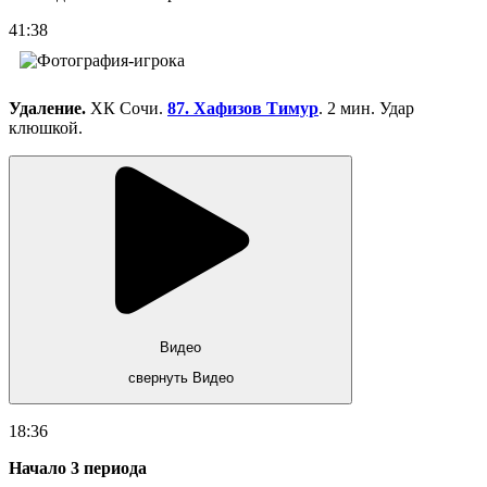
41:38
Удаление.
ХК Сочи.
87. Хафизов Тимур
. 2 мин. Удар
клюшкой.
Видео
свернуть Видео
18:36
Начало 3 периода