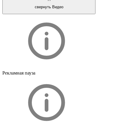
свернуть Видео
Рекламная пауза