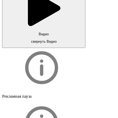
Видео
свернуть Видео
Рекламная пауза