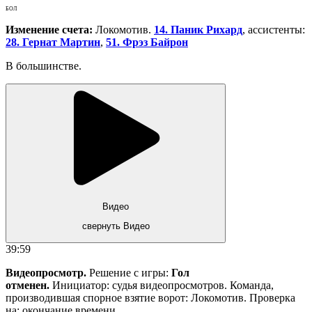
БОЛ
Изменение счета:
Локомотив.
14. Паник Рихард
, ассистенты:
28. Гернат Мартин
,
51. Фрэз Байрон
В большинстве.
Видео
свернуть Видео
39:59
Видеопросмотр.
Решение с игры:
Гол
отменен.
Инициатор: судья видеопросмотров. Команда,
производившая спорное взятие ворот: Локомотив. Проверка
на: окончание времени.