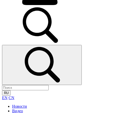
RU
EN
CN
Новости
Видео