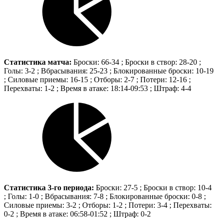
Статистика матча:
Броски: 66-34 ; Броски в створ: 28-20 ;
Голы: 3-2 ; Вбрасывания: 25-23 ; Блокированные броски: 10-19
; Силовые приемы: 16-15 ; Отборы: 2-7 ; Потери: 12-16 ;
Перехваты: 1-2 ; Время в атаке: 18:14-09:53 ; Штраф: 4-4
Статистика 3-го периода:
Броски: 27-5 ; Броски в створ: 10-4
; Голы: 1-0 ; Вбрасывания: 7-8 ; Блокированные броски: 0-8 ;
Силовые приемы: 3-2 ; Отборы: 1-2 ; Потери: 3-4 ; Перехваты:
0-2 ; Время в атаке: 06:58-01:52 ; Штраф: 0-2