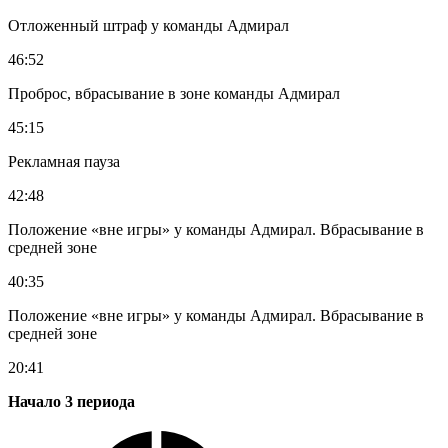
Отложенный штраф у команды Адмирал
46:52
Проброс, вбрасывание в зоне команды Адмирал
45:15
Рекламная пауза
42:48
Положение «вне игры» у команды Адмирал. Вбрасывание в
средней зоне
40:35
Положение «вне игры» у команды Адмирал. Вбрасывание в
средней зоне
20:41
Начало 3 периода