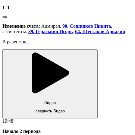
1
1
РАВ
Изменение счета:
Адмирал.
90. Сошников Никита
,
ассистенты:
89. Гераськин Игорь
,
64. Шестаков Аркадий
В равенстве.
Видео
свернуть Видео
19:48
Начало 2 периода