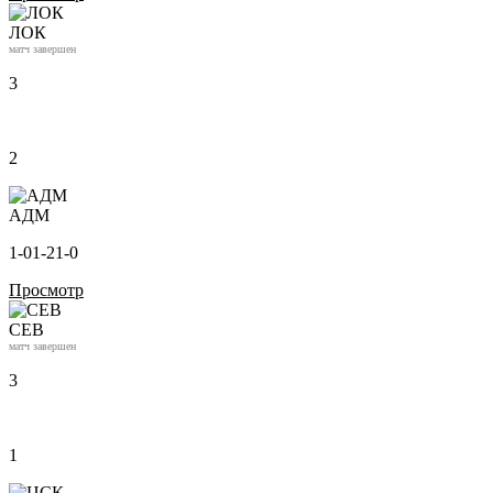
ЛОК
матч завершен
3
2
АДМ
1-0
1-2
1-0
Просмотр
СЕВ
матч завершен
3
1