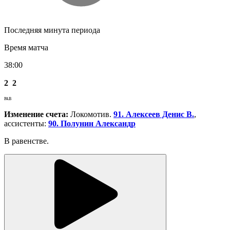
Последняя минута периода
Время матча
38:00
2
2
РАВ
Изменение счета:
Локомотив.
91. Алексеев Денис В.
,
ассистенты:
90. Полунин Александр
В равенстве.