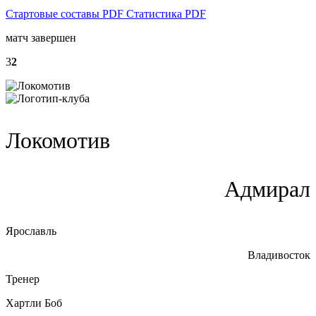
Стартовые составы PDF
Статистика PDF
матч завершен
3
2
Локомотив
Адмирал
Ярославль
Владивосток
Тренер
Хартли Боб