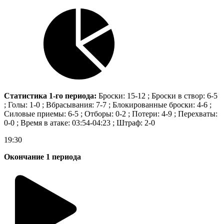
Статистика 1-го периода:
Броски: 15-12 ; Броски в створ: 6-5
; Голы: 1-0 ; Вбрасывания: 7-7 ; Блокированные броски: 4-6 ;
Силовые приемы: 6-5 ; Отборы: 0-2 ; Потери: 4-9 ; Перехваты:
0-0 ; Время в атаке: 03:54-04:23 ; Штраф: 2-0
19:30
Окончание 1 периода