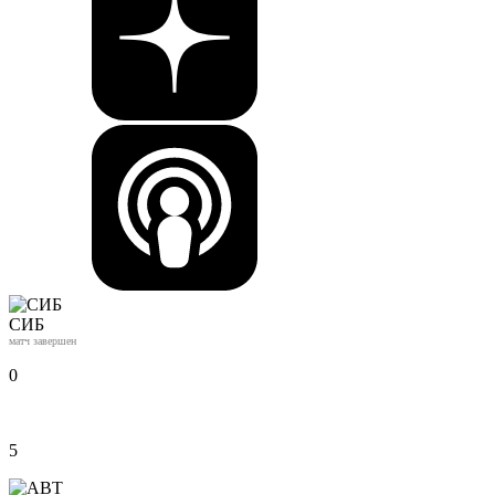
СИБ
матч завершен
0
5