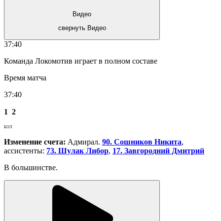
Видео
свернуть Видео
37:40
Команда Локомотив играет в полном составе
Время матча
37:40
1
2
БОЛ
Изменение счета:
Адмирал.
90. Сошников Никита
,
ассистенты:
73. Шулак Либор
,
17. Завгородний Дмитрий
В большинстве.