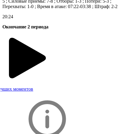
5 ; Силовые приемы: 7-8 ; Отборы: 1-3 ; Потери: 5-3 ;
Перехваты: 1-0 ; Время в атаке: 07:22-03:38 ; Штраф: 2-2
20:24
Окончание 2 периода
учших моментов