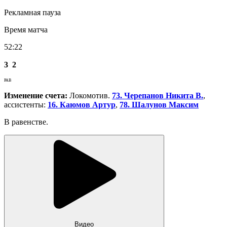
Рекламная пауза
Время матча
52:22
3
2
РАВ
Изменение счета:
Локомотив.
73. Черепанов Никита В.
,
ассистенты:
16. Каюмов Артур
,
78. Шалунов Максим
В равенстве.
Видео