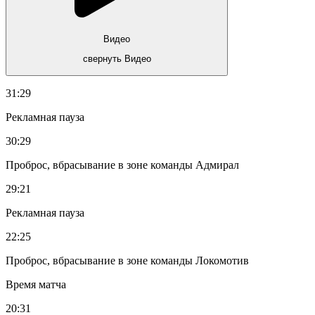
Видео
свернуть Видео
31:29
Рекламная пауза
30:29
Проброс, вбрасывание в зоне команды Адмирал
29:21
Рекламная пауза
22:25
Проброс, вбрасывание в зоне команды Локомотив
Время матча
20:31