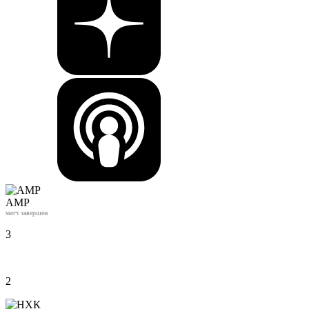
АМР
матч завершен
3
2