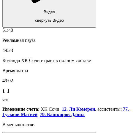
Видео
свернуть Видео
51:40
Рекламная пауза
49:23
Команда ХК Сочи играет в полном составе
Время матча
49:02
1
1
МЕН
Изменение счета:
ХК Сочи.
12. Ли Кэмерон
, ассистенты:
77.
Гуськов Матвей
,
79. Башкиров Данил
В меньшинстве.