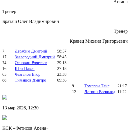
Астана
Тренер
Браташ Олег Владимирович
Тренер
Кравец Михаил Григорьевич
7.
Дерябин Дмитрий
58:57
17.
Завгородний Дмитрий
58:45
74.
Основин Вячеслав
29:13
16.
Шэн Павел
27:18
65.
Чезганов Егор
23:38
88.
Тимашов Дмитро
09:36
9.
Томпсон Тайс
21:17
12.
Логвин Всеволод
11:22
13 мар 2026, 12:30
КСК «Фетисов Арена»