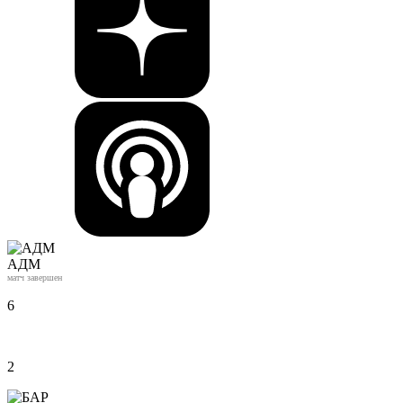
АДМ
матч завершен
6
2