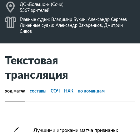
J
ДС «Большой» (Сочи)
5567 зрителей
K
Главные судьи: Владимир Букин, Александр Сергеев
Линейные судьи: Александр Захаренков, Дмитрий
Сивов
Текстовая
трансляция
ход матча
составы
СОЧ
НХК
по командам
Лучшими игроками матча признаны: