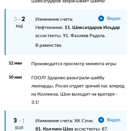
Шиксатдаров забрасывает шайбу!
2
3—
Видео
Изменение счета:
РАВ
11. Шиксатдаров Ильдар
Нефтехимик.
ассистенты: 91. Фазлеев Радель
В равенстве.
52 мин
Производится просмотр момента игры
50 мин
ГООЛ! Здорово разыграли шайбу
леопарды, Росен отдает зрячий пас вперед
на Коллинза, Шон выходит на вратаря -
3:1!
3
—1
Видео
Изменение счета: ХК Сочи.
БОЛ
81. Коллинз Шон
ассистенты: 87.