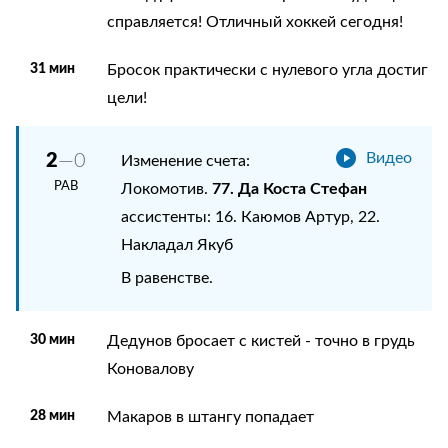
справляется! Отличный хоккей сегодня!
31 мин
Бросок практически с нулевого угла достиг
цели!
2
—0
Видео
Изменение счета:
РАВ
77. Да Коста Стефан
Локомотив.
ассистенты: 16. Каюмов Артур, 22.
Накладал Якуб
В равенстве.
30 мин
Дедунов бросает с кистей - точно в грудь
Коновалову
28 мин
Макаров в штангу попадает