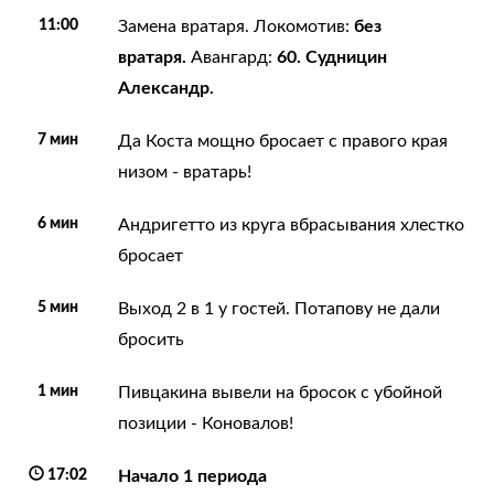
11:00
без
Замена вратаря. Локомотив:
вратаря.
60. Судницин
Авангард:
Александр.
7 мин
Да Коста мощно бросает с правого края
низом - вратарь!
6 мин
Андригетто из круга вбрасывания хлестко
бросает
5 мин
Выход 2 в 1 у гостей. Потапову не дали
бросить
1 мин
Пивцакина вывели на бросок с убойной
позиции - Коновалов!
17:02
Начало 1 периода