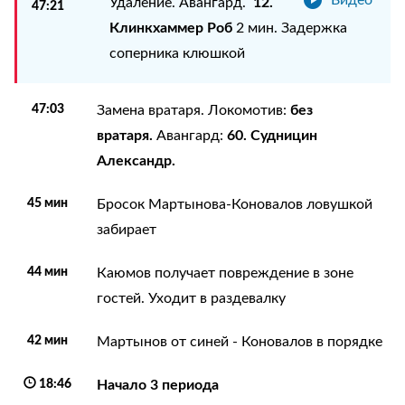
12.
Удаление. Авангард.
47:21
Клинкхаммер Роб
2 мин. Задержка
соперника клюшкой
47:03
без
Замена вратаря. Локомотив:
вратаря.
60. Судницин
Авангард:
Александр.
45 мин
Бросок Мартынова-Коновалов ловушкой
забирает
44 мин
Каюмов получает повреждение в зоне
гостей. Уходит в раздевалку
42 мин
Мартынов от синей - Коновалов в порядке
18:46
Начало 3 периода