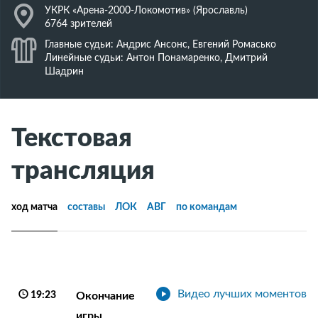
J
УКРК «Арена-2000-Локомотив» (Ярославль)
6764 зрителей
K
Главные судьи: Андрис Ансонс, Евгений Ромасько
Линейные судьи: Антон Понамаренко, Дмитрий
Шадрин
Текстовая
трансляция
ход матча
составы
ЛОК
АВГ
по командам
Видео лучших моментов
19:23
Окончание
игры