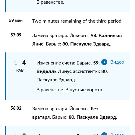
В равенстве.
59 мин
Two minutes remaining of the third period
57:09
98. Калниньш
Замена вратаря. Йокерит:
Янис.
80. Паскуале Эдвард.
Барыс:
4
1—
Видео
59.
Изменение счета: Барыс.
РАВ
Виделль Линус
ассистенты: 80.
Паскуале Эдвард
В равенстве. В пустые ворота.
56:02
без
Замена вратаря. Йокерит:
вратаря.
80. Паскуале Эдвард.
Барыс: