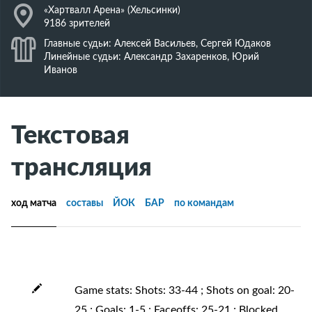
J
«Хартвалл Арена» (Хельсинки)
9186 зрителей
K
Главные судьи: Алексей Васильев, Сергей Юдаков
Линейные судьи: Александр Захаренков, Юрий
Иванов
Текстовая
трансляция
ход матча
составы
ЙОК
БАР
по командам
Game stats: Shots: 33-44 ; Shots on goal: 20-
25 ; Goals: 1-5 ; Faceoffs: 25-21 ; Blocked