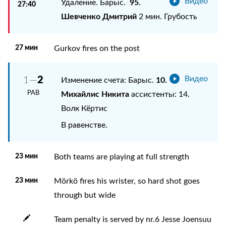
Видео
95.
Удаление. Барыс.
27:40
Шевченко Дмитрий
2 мин. Грубость
27 мин
Gurkov fires on the post
2
1—
Видео
10.
Изменение счета: Барыс.
РАВ
Михайлис Никита
ассистенты: 14.
Волк Кёртис
В равенстве.
23 мин
Both teams are playing at full strength
23 мин
Mörkö fires his wrister, so hard shot goes
through but wide
Team penalty is served by nr.6 Jesse Joensuu