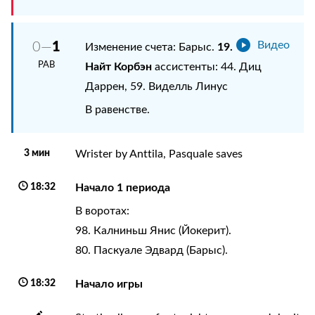
1
0—
Видео
19.
Изменение счета: Барыс.
РАВ
Найт Корбэн
ассистенты: 44. Диц
Даррен, 59. Виделль Линус
В равенстве.
3 мин
Wrister by Anttila, Pasquale saves
18:32
Начало 1 периода
В воротах:
98. Калниньш Янис (Йокерит).
80. Паскуале Эдвард (Барыс).
18:32
Начало игры