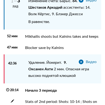
3
1—
Видео
64.
Изменение счета: Барыс.
РАВ
Шестаков Аркадий
ассистенты: 14.
Волк Кёртис, 9. Блэкер Джесси
В равенстве.
52 мин
Mikhailis shoots but Kalnins takes and keeps
47 мин
Blocker save by Kalnins
Видео
9.
Удаление. Йокерит.
42:36
Оксанен Ахти
2 мин. Опасная игра
высоко поднятой клюшкой
20:14
Начало 3 периода
Stats of 2nd period: Shots: 10-14 ; Shots on