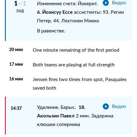
1
—1
Видео
Изменение счета: Йокерит.
РАВ
6. Йоэнсуу Ессе
ассистенты: 93. Регин
Петер, 44. Лехтонен Микко
В равенстве.
20 мин
One minute remaining of the first period
17 мин
Both teams are playing at full strength
16 мин
Jensen fires two times from spot, Pasquales
saved both
Видео
18.
Удаление. Барыс.
14:37
Акользин Павел
2 мин. Задержка
клюшки соперника