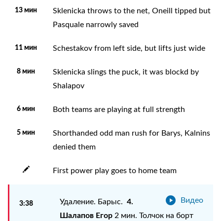
13 мин
Sklenicka throws to the net, Oneill tipped but
Pasquale narrowly saved
11 мин
Schestakov from left side, but lifts just wide
8 мин
Sklenicka slings the puck, it was blockd by
Shalapov
6 мин
Both teams are playing at full strength
5 мин
Shorthanded odd man rush for Barys, Kalnins
denied them
First power play goes to home team
Видео
4.
Удаление. Барыс.
3:38
Шалапов Егор
2 мин. Толчок на борт