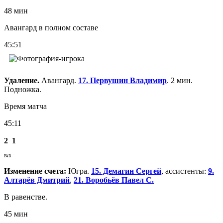
48 мин
Авангард в полном составе
45:51
Удаление.
Авангард.
17. Первушин Владимир
. 2 мин.
Подножка.
Время матча
45:11
2
1
РАВ
Изменение счета:
Югра.
15. Демагин Сергей
, ассистенты:
9.
Алтарёв Дмитрий
,
21. Воробьёв Павел С.
В равенстве.
45 мин