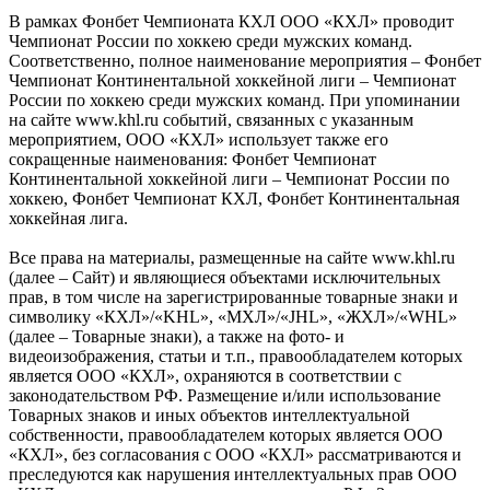
В рамках Фонбет Чемпионата КХЛ ООО «КХЛ» проводит
Чемпионат России по хоккею среди мужских команд.
Соответственно, полное наименование мероприятия – Фонбет
Чемпионат Континентальной хоккейной лиги – Чемпионат
России по хоккею среди мужских команд. При упоминании
на сайте www.khl.ru событий, связанных с указанным
мероприятием, ООО «КХЛ» использует также его
сокращенные наименования: Фонбет Чемпионат
Континентальной хоккейной лиги – Чемпионат России по
хоккею, Фонбет Чемпионат КХЛ, Фонбет Континентальная
хоккейная лига.
Все права на материалы, размещенные на сайте www.khl.ru
(далее – Сайт) и являющиеся объектами исключительных
прав, в том числе на зарегистрированные товарные знаки и
символику «КХЛ»/«KHL», «МХЛ»/«JHL», «ЖХЛ»/«WHL»
(далее – Товарные знаки), а также на фото- и
видеоизображения, статьи и т.п., правообладателем которых
является ООО «КХЛ», охраняются в соответствии с
законодательством РФ. Размещение и/или использование
Товарных знаков и иных объектов интеллектуальной
собственности, правообладателем которых является ООО
«КХЛ», без согласования с ООО «КХЛ» рассматриваются и
преследуются как нарушения интеллектуальных прав ООО