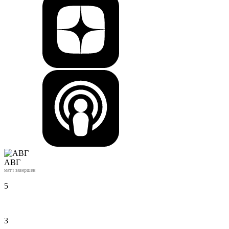
АВГ
матч завершен
5
3