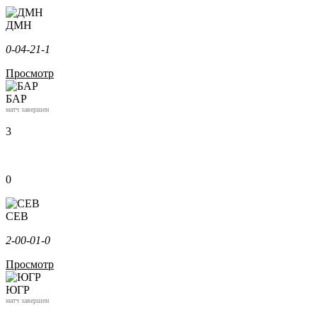
ДМН
0-0
4-2
1-1
Просмотр
БАР
матч завершен
3
0
СЕВ
2-0
0-0
1-0
Просмотр
ЮГР
матч завершен