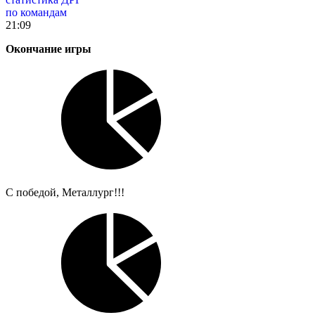
по командам
21:09
Окончание игры
С победой, Металлург!!!