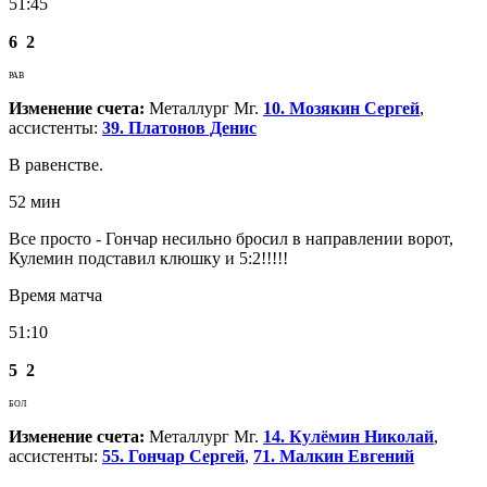
51:45
6
2
РАВ
Изменение счета:
Металлург Мг.
10. Мозякин Сергей
,
ассистенты:
39. Платонов Денис
В равенстве.
52 мин
Все просто - Гончар несильно бросил в направлении ворот,
Кулемин подставил клюшку и 5:2!!!!!
Время матча
51:10
5
2
БОЛ
Изменение счета:
Металлург Мг.
14. Кулёмин Николай
,
ассистенты:
55. Гончар Сергей
,
71. Малкин Евгений