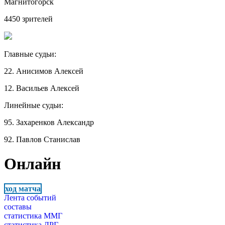
Магнитогорск
4450 зрителей
Главные судьи:
22. Анисимов Алексей
12. Васильев Алексей
Линейные судьи:
95. Захаренков Александр
92. Павлов Станислав
Онлайн
ход матча
Лента событий
составы
статистика ММГ
статистика ДРГ