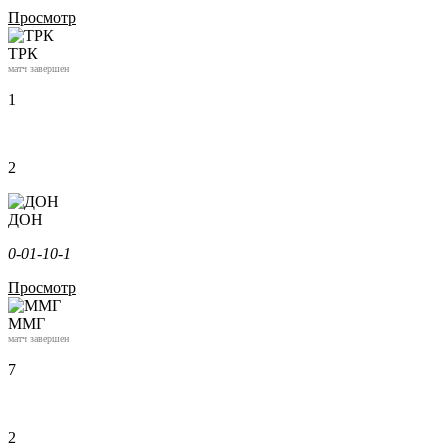
Просмотр
ТРК
матч завершен
1
2
ДОН
0-0
1-1
0-1
Просмотр
ММГ
матч завершен
7
2