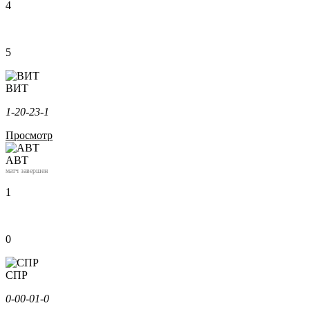
4
5
ВИТ
1-2
0-2
3-1
Просмотр
АВТ
матч завершен
1
0
СПР
0-0
0-0
1-0