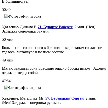
В большинстве.
50:40
Удаление.
Динамо Р.
71. Букартс Робертс
. 2 мин. (Неи)
Задержка соперника руками .
50 мин
Больше ничего опасного в большинстве рижанам создать не
удалось. Металлург в полном составе
49 мин
Мэтью закрывая зону довольно опасно бросил низом - Ахонен
отражает перед собой
47:54
Удаление.
Металлург Мг.
57. Бернацкий Сергей
. 2 мин.
(Неи) Задержка соперника руками .