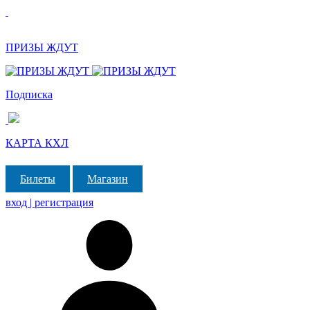
ПРИЗЫ ЖДУТ
Подписка
КАРТА КХЛ
Билеты
Магазин
вход | регистрация