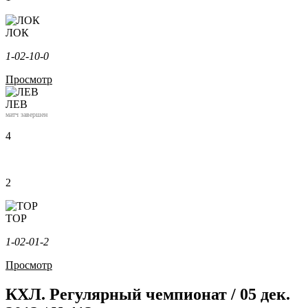
ЛОК
1-0
2-1
0-0
Просмотр
ЛЕВ
матч завершен
4
2
ТОР
1-0
2-0
1-2
Просмотр
КХЛ. Регулярный чемпионат / 05 дек.