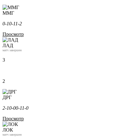
ММГ
0-1
0-1
1-2
Просмотр
ЛАД
матч завершен
3
2
ДРГ
2-1
0-0
0-1
1-0
Просмотр
ЛОК
матч завершен