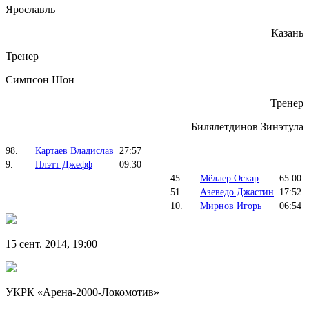
Ярославль
Казань
Тренер
Симпсон Шон
Тренер
Билялетдинов Зинэтула
98.
Картаев Владислав
27:57
9.
Плэтт Джефф
09:30
45.
Мёллер Оскар
65:00
51.
Азеведо Джастин
17:52
10.
Мирнов Игорь
06:54
15 сент. 2014, 19:00
УКРК «Арена-2000-Локомотив»