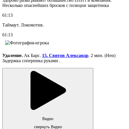
Здорово разыгрывают большинство Плэтт и компания.
Несколько опаснейших бросков с позиции защитника
61:13
Таймаут. Локомотив.
61:13
Удаление.
Ак Барс.
15. Свитов Александр
. 2 мин. (Неи)
Задержка соперника руками .
Видео
свернуть Видео