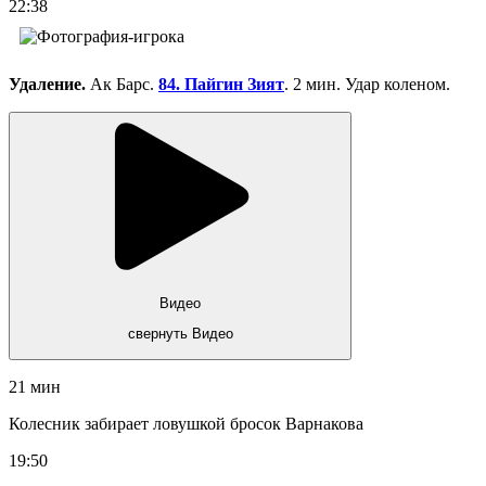
22:38
Удаление.
Ак Барс.
84. Пайгин Зият
. 2 мин. Удар коленом.
Видео
свернуть Видео
21 мин
Колесник забирает ловушкой бросок Варнакова
19:50