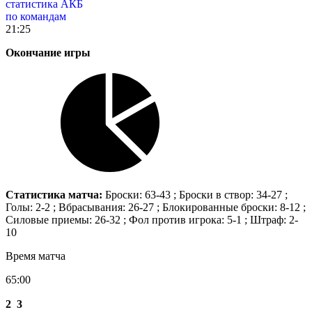
статистика АКБ
по командам
21:25
Окончание игры
Статистика матча:
Броски: 63-43 ; Броски в створ: 34-27 ;
Голы: 2-2 ; Вбрасывания: 26-27 ; Блокированные броски: 8-12 ;
Силовые приемы: 26-32 ; Фол против игрока: 5-1 ; Штраф: 2-
10
Время матча
65:00
2
3