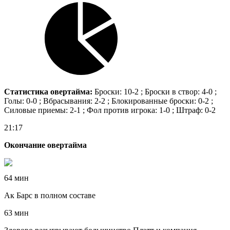
Статистика овертайма:
Броски: 10-2 ; Броски в створ: 4-0 ;
Голы: 0-0 ; Вбрасывания: 2-2 ; Блокированные броски: 0-2 ;
Силовые приемы: 2-1 ; Фол против игрока: 1-0 ; Штраф: 0-2
21:17
Окончание овертайма
64 мин
Ак Барс в полном составе
63 мин