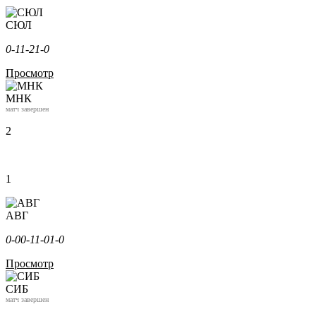
СЮЛ
0-1
1-2
1-0
Просмотр
МНК
матч завершен
2
1
АВГ
0-0
0-1
1-0
1-0
Просмотр
СИБ
матч завершен