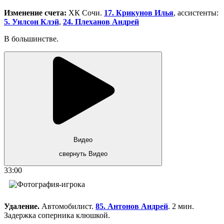
Изменение счета:
ХК Сочи.
17. Крикунов Илья
, ассистенты:
5. Уилсон Клэй
,
24. Плеханов Андрей
В большинстве.
Видео
свернуть Видео
33:00
Удаление.
Автомобилист.
85. Антонов Андрей
. 2 мин.
Задержка соперника клюшкой.