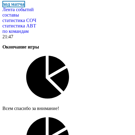
ход матча
Лента событий
составы
статистика СОЧ
статистика АВТ
по командам
21:47
Окончание игры
Всем спасибо за внимание!