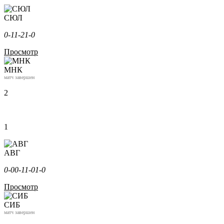
СЮЛ
0-1
1-2
1-0
Просмотр
МНК
матч завершен
2
1
АВГ
0-0
0-1
1-0
1-0
Просмотр
СИБ
матч завершен