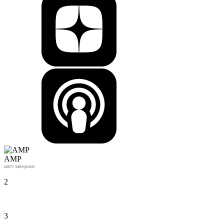
АМР
матч завершен
2
3