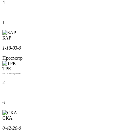
4
1
БАР
1-1
0-0
3-0
Просмотр
ТРК
матч завершен
2
6
СКА
0-4
2-2
0-0