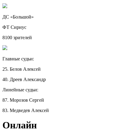
ДС «Большой»
ФТ Сириус
8100 зрителей
Главные судьи:
25. Белов Алексей
40. Дреев Александр
Линейные судьи:
87. Морозов Сергей
83. Медведев Алексей
Онлайн