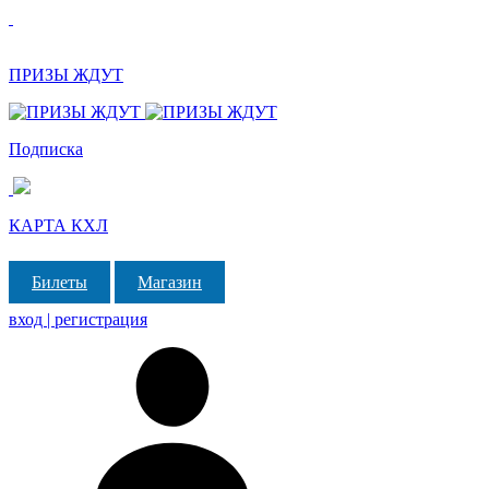
ПРИЗЫ ЖДУТ
Подписка
КАРТА КХЛ
Билеты
Магазин
вход | регистрация