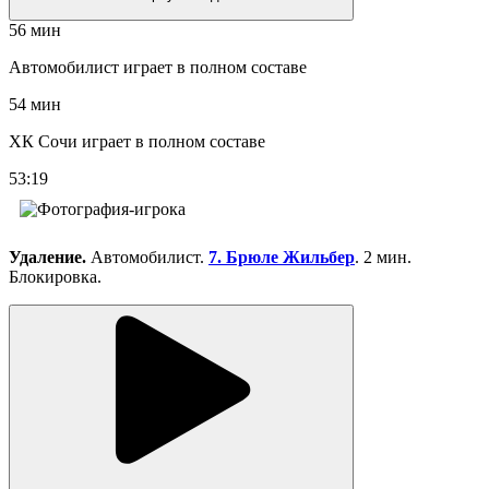
56 мин
Автомобилист играет в полном составе
54 мин
ХК Сочи играет в полном составе
53:19
Удаление.
Автомобилист.
7. Брюле Жильбер
. 2 мин.
Блокировка.