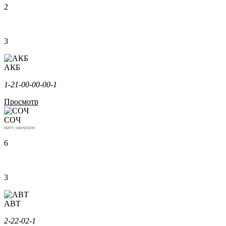
2
3
АКБ
1-2
1-0
0-0
0-0
0-1
Просмотр
СОЧ
матч завершен
6
3
АВТ
2-2
2-0
2-1