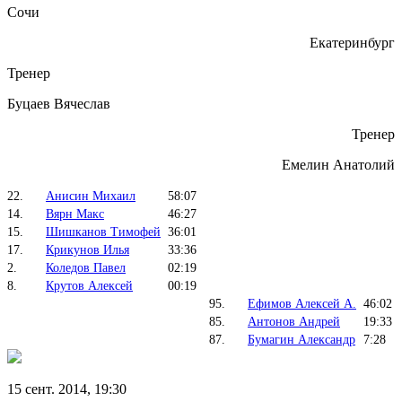
Сочи
Екатеринбург
Тренер
Буцаев Вячеслав
Тренер
Емелин Анатолий
22.
Анисин Михаил
58:07
14.
Вярн Макс
46:27
15.
Шишканов Тимофей
36:01
17.
Крикунов Илья
33:36
2.
Коледов Павел
02:19
8.
Крутов Алексей
00:19
95.
Ефимов Алексей А.
46:02
85.
Антонов Андрей
19:33
87.
Бумагин Александр
7:28
15 сент. 2014, 19:30