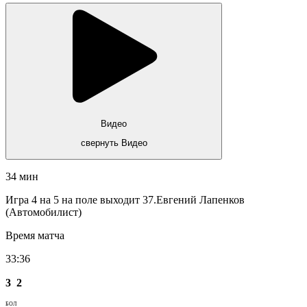
Видео
свернуть Видео
34 мин
Игра 4 на 5 на поле выходит 37.Евгений Лапенков
(Автомобилист)
Время матча
33:36
3
2
БОЛ