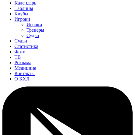
Календарь
Таблицы
Клубы
Игроки
Игроки
Тренеры
Судьи
Судьи
Статистика
Фото
ТВ
Реклама
Медицина
Контакты
О КХЛ