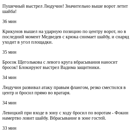
Пушечный выстрел Людучин! Значительно выше ворот летит
шайба!
36 мин
Крикунов вышел на ударную позицию по центру ворот, но в
последний момент Медведев с крюка снимает шайбу, и снаряд
уходит в угол площадки.
35 мин
Бросок Щеголькова с левого круга вбрасывания наносит
бросок! Блокируют выстрел Вадима защитники.
34 мин
Людучин развивал атаку правым флангом, резко сместился в
центр и бросил прямо во вратаря.
34 мин
Левицкий при входе в зону с ходу бросил по воротам - Фокин
намертво ловит шайбу. Вбрасывание в зоне гостей.
33 мин