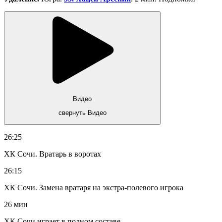
Видео
свернуть Видео
26:25
ХК Сочи. Вратарь в воротах
26:15
ХК Сочи. Замена вратаря на экстра-полевого игрока
26 мин
ХК Сочи играет в полном составе.