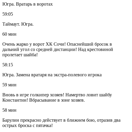
Югра. Вратарь в воротах
59:05
Таймаут. Югра.
60 мин
Очень жарко у ворот ХК Сочи! Опаснейший бросок в
дальний угол со средней дистанции! Над крестовиной
пролетает шайба!
58:15
Югра. Замена вратаря на экстра-полевого игрока
59 мин
Вновь в игре голкипер хозяев! Намертво ловит шайбу
Константин! Вбрасывание в зоне хозяев.
58 мин
Барулин прекрасно действует в ближнем бою, отразив два
острых броска с пятачка!