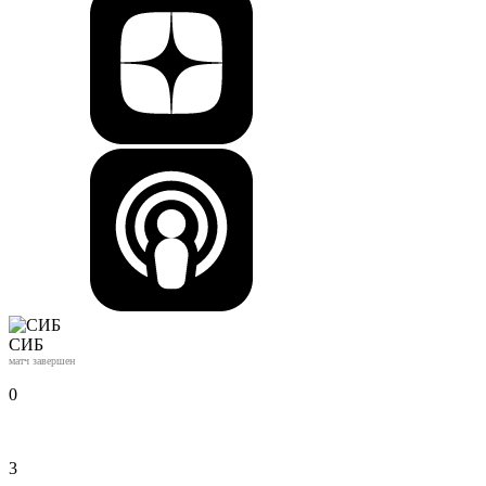
СИБ
матч завершен
0
3