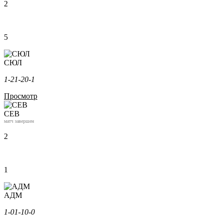
2
5
СЮЛ
1-2
1-2
0-1
Просмотр
СЕВ
матч завершен
2
1
АДМ
1-0
1-1
0-0