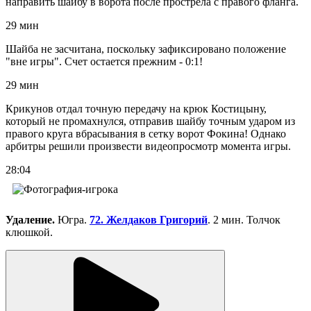
направить шайбу в ворота после прострела с правого фланга.
29 мин
Шайба не засчитана, поскольку зафиксировано положение
"вне игры". Счет остается прежним - 0:1!
29 мин
Крикунов отдал точную передачу на крюк Костицыну,
который не промахнулся, отправив шайбу точным ударом из
правого круга вбрасывания в сетку ворот Фокина! Однако
арбитры решили произвести видеопросмотр момента игры.
28:04
Удаление.
Югра.
72. Желдаков Григорий
. 2 мин. Толчок
клюшкой.