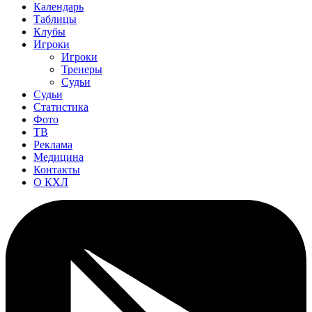
Календарь
Таблицы
Клубы
Игроки
Игроки
Тренеры
Судьи
Судьи
Статистика
Фото
ТВ
Реклама
Медицина
Контакты
О КХЛ