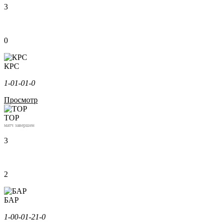
3
0
КРС
1-0
1-0
1-0
Просмотр
ТОР
матч завершен
3
2
БАР
1-0
0-0
1-2
1-0