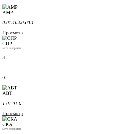
АМР
0-0
1-1
0-0
0-0
0-1
Просмотр
СПР
матч завершен
3
0
АВТ
1-0
1-0
1-0
Просмотр
СКА
матч завершен