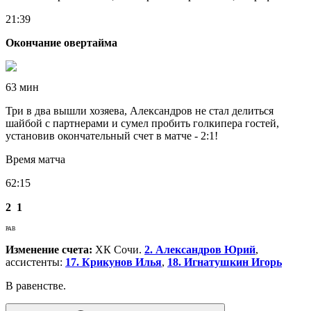
21:39
Окончание овертайма
63 мин
Три в два вышли хозяева, Александров не стал делиться
шайбой с партнерами и сумел пробить голкипера гостей,
установив окончательный счет в матче - 2:1!
Время матча
62:15
2
1
РАВ
Изменение счета:
ХК Сочи.
2. Александров Юрий
,
ассистенты:
17. Крикунов Илья
,
18. Игнатушкин Игорь
В равенстве.