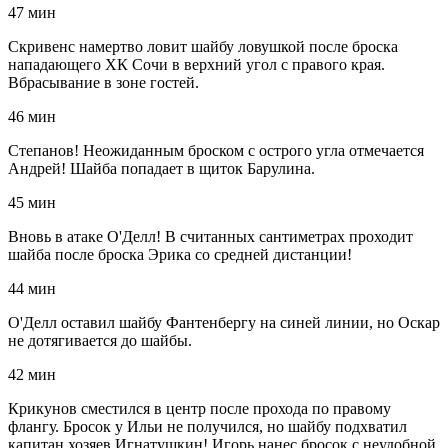
47 мин
Скривенс намертво ловит шайбу ловушкой после броска
нападающего ХК Сочи в верхний угол с правого края.
Вбрасывание в зоне гостей.
46 мин
Степанов! Неожиданным броском с острого угла отмечается
Андрей! Шайба попадает в щиток Барулина.
45 мин
Вновь в атаке О'Делл! В считанных сантиметрах проходит
шайба после броска Эрика со средней дистанции!
44 мин
О'Делл оставил шайбу Фантенбергу на синей линии, но Оскар
не дотягивается до шайбы.
42 мин
Крикунов сместился в центр после прохода по правому
флангу. Бросок у Ильи не получился, но шайбу подхватил
капитан хозяев Игнатушкин! Игорь нанес бросок с неудобной