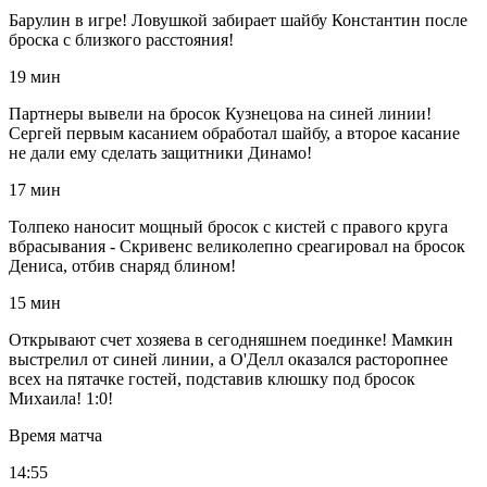
Барулин в игре! Ловушкой забирает шайбу Константин после
броска с близкого расстояния!
19 мин
Партнеры вывели на бросок Кузнецова на синей линии!
Сергей первым касанием обработал шайбу, а второе касание
не дали ему сделать защитники Динамо!
17 мин
Толпеко наносит мощный бросок с кистей с правого круга
вбрасывания - Скривенс великолепно среагировал на бросок
Дениса, отбив снаряд блином!
15 мин
Открывают счет хозяева в сегодняшнем поединке! Мамкин
выстрелил от синей линии, а О'Делл оказался расторопнее
всех на пятачке гостей, подставив клюшку под бросок
Михаила! 1:0!
Время матча
14:55