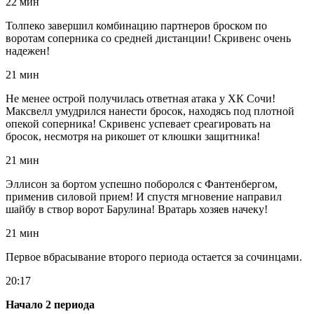
22 мин
Толпеко завершил комбинацию партнеров броском по
воротам соперника со средней дистанции! Скривенс очень
надежен!
21 мин
Не менее острой получилась ответная атака у ХК Сочи!
Максвелл умудрился нанести бросок, находясь под плотной
опекой соперника! Скривенс успевает среагировать на
бросок, несмотря на рикошет от клюшки защитника!
21 мин
Эллисон за бортом успешно поборолся с Фантенбергом,
применив силовой прием! И спустя мгновение направил
шайбу в створ ворот Барулина! Вратарь хозяев начеку!
21 мин
Первое вбрасывание второго периода остается за сочинцами.
20:17
Начало 2 периода