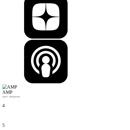
АМР
матч завершен
4
5