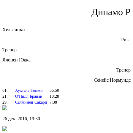
Динамо Р
Хельсинки
Рига
Тренер
Ялонен Юкка
Тренер
Сейейс Нормундс
61.
Хухтала Томми
36:50
21.
О'Нилл Брайан
18:28
29.
Салминен Сакари
7:38
26 дек. 2016, 19:30