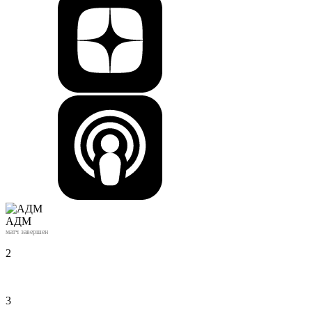
АДМ
матч завершен
2
3