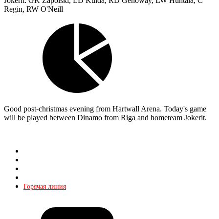
Jokerit: GK Zapolski, LD Kulda, RD Genoway, LW Huhtala, C
Regin, RW O'Neill
Good post-christmas evening from Hartwall Arena. Today's game
will be played between Dinamo from Riga and hometeam Jokerit.
Магазин
О КХЛ
Реклама
Контакты
Горячая линия
Билеты
Магазин