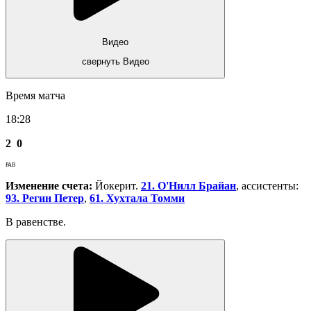
Видео
свернуть Видео
Время матча
18:28
2
0
РАВ
Изменение счета:
Йокерит.
21. О'Нилл Брайан
, ассистенты:
93. Регин Петер
,
61. Хухтала Томми
В равенстве.