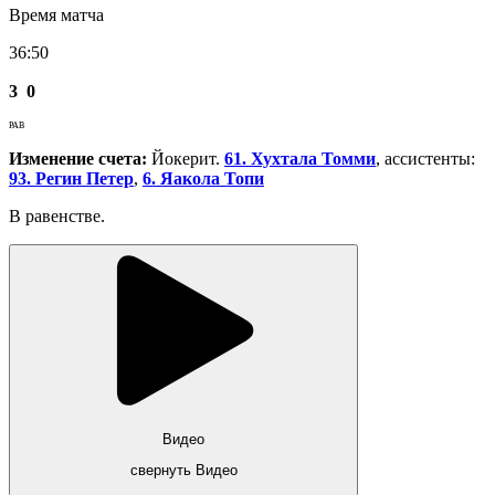
Время матча
36:50
3
0
РАВ
Изменение счета:
Йокерит.
61. Хухтала Томми
, ассистенты:
93. Регин Петер
,
6. Яакола Топи
В равенстве.
Видео
свернуть Видео