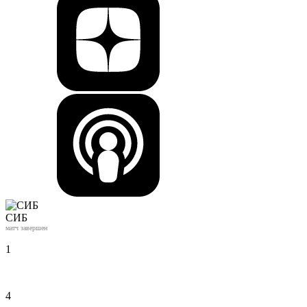
СИБ
матч завершен
1
4