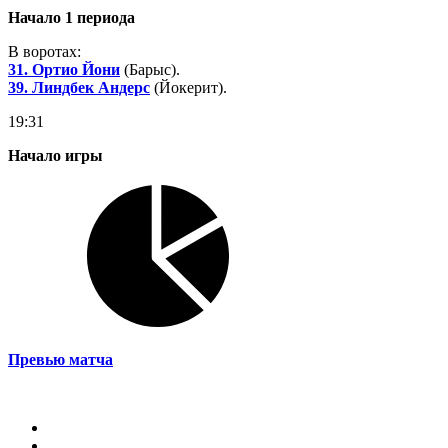
Начало 1 периода
В воротах:
31. Ортио Йони
(Барыс).
39. Линдбек Андерс
(Йокерит).
19:31
Начало игры
Превью матча
Магазин
О КХЛ