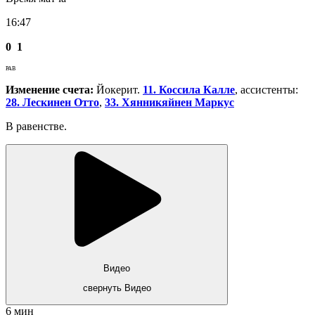
16:47
0
1
РАВ
Изменение счета:
Йокерит.
11. Коссила Калле
, ассистенты:
28. Лескинен Отто
,
33. Хянникяйнен Маркус
В равенстве.
Видео
свернуть Видео
6 мин