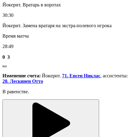
Йокерит. Вратарь в воротах
30:30
Йокерит. Замена вратаря на экстра-полевого игрока
Время матча
28:49
0
3
РАВ
Изменение счета:
Йокерит.
71. Енсен Никлас
, ассистенты:
28. Лескинен Отто
В равенстве.