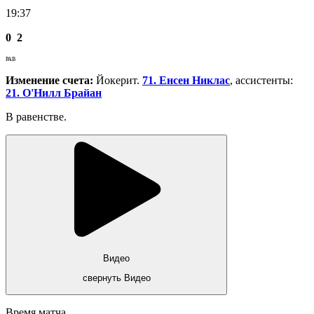
19:37
0
2
РАВ
Изменение счета:
Йокерит.
71. Енсен Никлас
, ассистенты:
21. О'Нилл Брайан
В равенстве.
Видео
свернуть Видео
Время матча