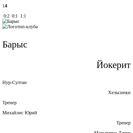
1
4
0:2 0:1 1:1
Барыс
Йокерит
Нур-Султан
Хельсинки
Тренер
Михайлис Юрий
Тренер
Марьямяки Лаури