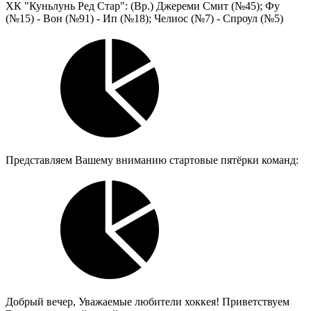
ХК "Куньлунь Ред Стар": (Вр.) Джереми Смит (№45); Фу
(№15) - Вон (№91) - Ип (№18); Челиос (№7) - Спроул (№5)
Представляем Вашему вниманию стартовые пятёрки команд:
Добрый вечер, Уважаемые любители хоккея! Приветствуем