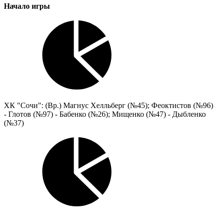
Начало игры
ХК "Сочи": (Вр.) Магнус Хелльберг (№45); Феоктистов (№96)
- Глотов (№97) - Бабенко (№26); Мищенко (№47) - Дыбленко
(№37)