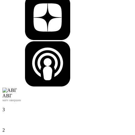
АВГ
матч завершен
3
2