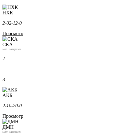
НХК
2-0
2-1
2-0
Просмотр
СКА
матч завершен
2
3
АКБ
2-1
0-2
0-0
Просмотр
ДМН
матч завершен