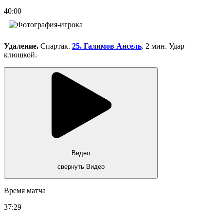
40:00
Удаление.
Спартак.
25. Галимов Ансель
. 2 мин. Удар
клюшкой.
Видео
свернуть Видео
Время матча
37:29