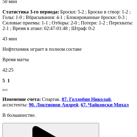
50 мин
Статистика 3-го периода:
Броски: 5-2 ; Броски в створ: 1-2 ;
Голы: 1-0 ; Вбрасывания: 4-1 ; Блокированные броски: 0-3 ;
Силовые приемы: 1-1 ; Отборы: 2-0 ; Потери: 1-2 ; Перехваты:
2-1 ; Время в атаке: 02:47-01:48 ; Штраф: 0-2
43 мин
Нефтехимик играет в полном составе
Время матча
42:25
5
1
БОЛ
Изменение счета:
Спартак.
87. Голдобин Николай
,
ассистенты:
90. Локтионов Андрей
,
67. Чайковски Михал
В большинстве.