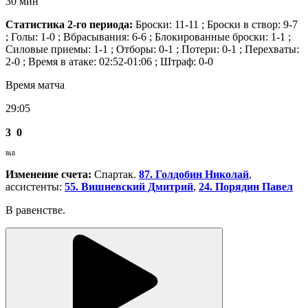
30 мин
Статистика 2-го периода:
Броски: 11-11 ; Броски в створ: 9-7
; Голы: 1-0 ; Вбрасывания: 6-6 ; Блокированные броски: 1-1 ;
Силовые приемы: 1-1 ; Отборы: 0-1 ; Потери: 0-1 ; Перехваты:
2-0 ; Время в атаке: 02:52-01:06 ; Штраф: 0-0
Время матча
29:05
3
0
РАВ
Изменение счета:
Спартак.
87. Голдобин Николай
,
ассистенты:
55. Вишневский Дмитрий
,
24. Порядин Павел
В равенстве.