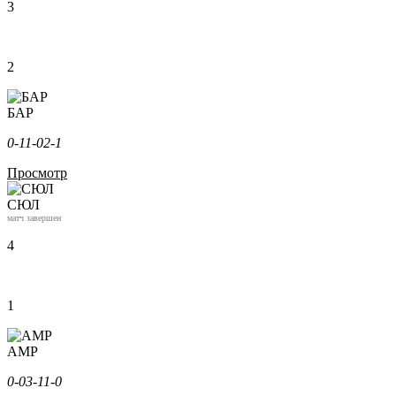
3
2
БАР
0-1
1-0
2-1
Просмотр
СЮЛ
матч завершен
4
1
АМР
0-0
3-1
1-0