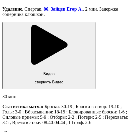
Удаление.
Спартак.
86. Зайцев Егор А.
. 2 мин. Задержка
соперника клюшкой.
Видео
свернуть Видео
30 мин
Статистика матча:
Броски: 30-19 ; Броски в створ: 19-10 ;
Голы: 3-0 ; Вбрасывания: 18-15 ; Блокированные броски: 1-6 ;
Силовые приемы: 5-9 ; Отборы: 2-2 ; Потери: 2-5 ; Перехваты:
3-5 ; Время в атаке: 08:40-04:44 ; Штраф: 2-6