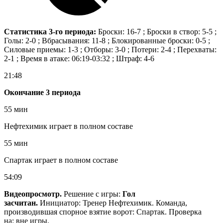
Статистика 3-го периода:
Броски: 16-7 ; Броски в створ: 5-5 ;
Голы: 2-0 ; Вбрасывания: 11-8 ; Блокированные броски: 0-5 ;
Силовые приемы: 1-3 ; Отборы: 3-0 ; Потери: 2-4 ; Перехваты:
2-1 ; Время в атаке: 06:19-03:32 ; Штраф: 4-6
21:48
Окончание 3 периода
55 мин
Нефтехимик играет в полном составе
55 мин
Спартак играет в полном составе
54:09
Видеопросмотр.
Решение с игры:
Гол
засчитан.
Инициатор: Тренер Нефтехимик. Команда,
производившая спорное взятие ворот: Спартак. Проверка
на: вне игры.