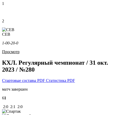
1
2
СЕВ
1-0
0-2
0-0
Просмотр
КХЛ. Регулярный чемпионат / 31 окт.
2023 / №280
Стартовые составы PDF
Статистика PDF
матч завершен
6
1
2:0 2:1 2:0