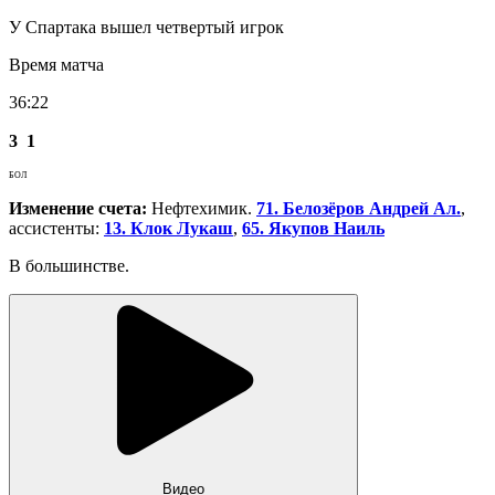
У Спартака вышел четвертый игрок
Время матча
36:22
3
1
БОЛ
Изменение счета:
Нефтехимик.
71. Белозёров Андрей Ал.
,
ассистенты:
13. Клок Лукаш
,
65. Якупов Наиль
В большинстве.
Видео