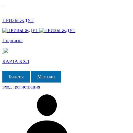
ПРИЗЫ ЖДУТ
Подписка
КАРТА КХЛ
Билеты
Магазин
вход | регистрация