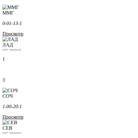
ММГ
0-0
1-1
3-1
Просмотр
ЛАД
матч завершен
1
3
СОЧ
1-0
0-2
0-1
Просмотр
СЕВ
матч завершен