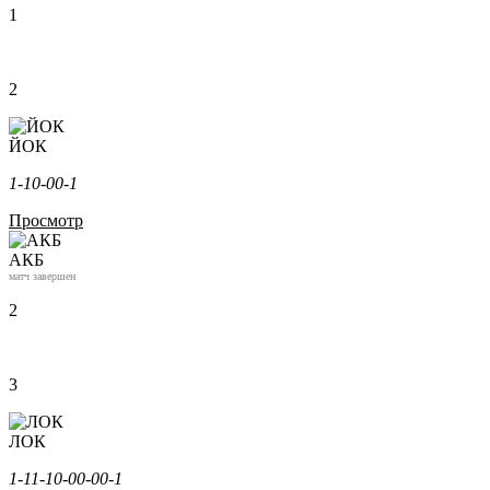
1
2
ЙОК
1-1
0-0
0-1
Просмотр
АКБ
матч завершен
2
3
ЛОК
1-1
1-1
0-0
0-0
0-1