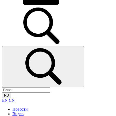
RU
EN
CN
Новости
Видео