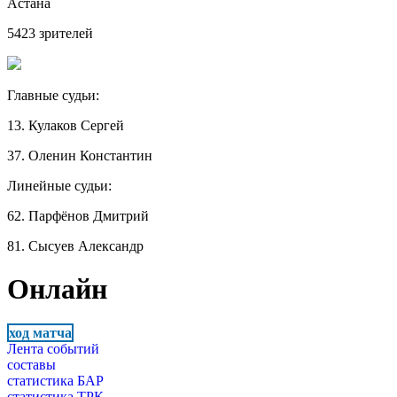
Астана
5423 зрителей
Главные судьи:
13. Кулаков Сергей
37. Оленин Константин
Линейные судьи:
62. Парфёнов Дмитрий
81. Сысуев Александр
Онлайн
ход матча
Лента событий
составы
статистика БАР
статистика ТРК